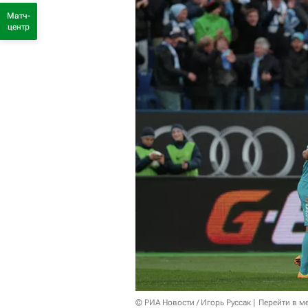
Матч-
центр
© РИА Новости / Игорь Руссак
Перейти в м