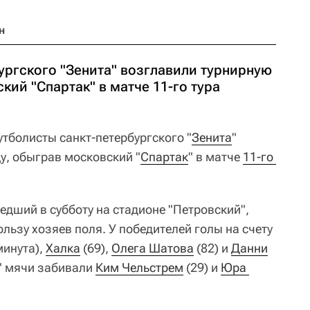
н
ургского "Зенита" возглавили турнирную
кий "Спартак" в матче 11-го тура
тболисты санкт-петербургского "
Зенита
"
у, обыграв московский "
Спартак
" в матче
11-го 
едший в субботу на стадионе "Петровский",
ользу хозяев поля. У победителей голы на счету
минута),
Халка
(69),
Олега Шатова
(82) и
Данни
х" мячи забивали
Ким Чельстрем
(29) и
Юра 