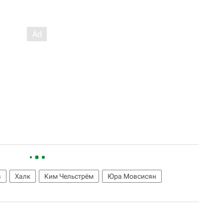
в
Халк
Ким Чельстрём
Юра Мовсисян