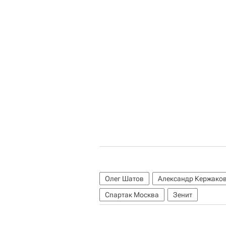
Олег Шатов
Александр Кержако
Спартак Москва
Зенит