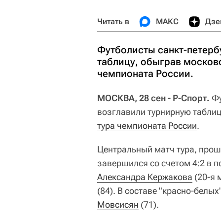
Читать в
МАКС
Дзе
Футболисты санкт-петерб
таблицу, обыграв московс
чемпионата России.
МОСКВА, 28 сен - Р-Спорт.
Фу
возглавили турнирную таблиц
тура чемпионата России
.
Центральный матч тура, прош
завершился со счетом 4:2 в п
Александра Кержакова
(20-я 
(84). В составе "красно-белы
Мовсисян
(71).