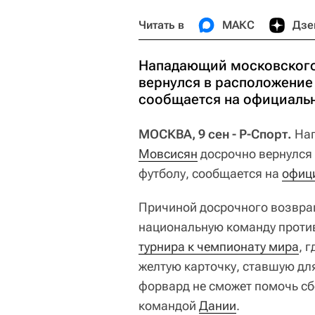
Читать в
МАКС
Дзе
Нападающий московского
вернулся в расположение
сообщается на официальн
МОСКВА, 9 сен - Р-Спорт.
Нап
Мовсисян
досрочно вернулся 
футболу, сообщается на
офици
Причиной досрочного возвращ
национальную команду проти
турнира к чемпионату мира
, 
желтую карточку, ставшую для
форвард не сможет помочь сб
командой
Дании
.