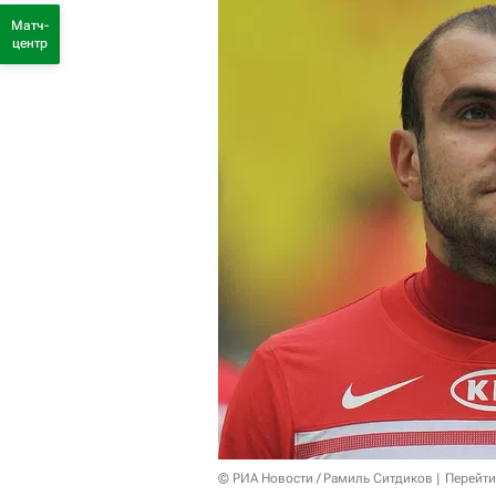
Матч-
центр
© РИА Новости / Рамиль Ситдиков
Перейти