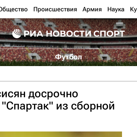
Общество
Происшествия
Армия
Наука
Ку
Футбол
исян досрочно
 "Спартак" из сборной