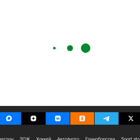
иатлон
ЗОЖ
Хоккей
Авто/мото
Единоборства
Sport sto