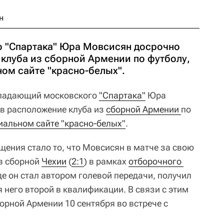
н
 "Спартака" Юра Мовсисян досрочно
 клуба из сборной Армении по футболу,
ом сайте "красно-белых".
адающий московского
"Спартака"
Юра
в расположение клуба из
сборной Армении 
по
альном сайте "красно-белых"
.
ения стало то, что Мовсисян в матче за свою
в сборной
Чехии
(
2:1
) в рамках
отборочного 
где он стал автором голевой передачи, получил
 него второй в квалификации. В связи с этим
орной Армении 10 сентября во встрече с