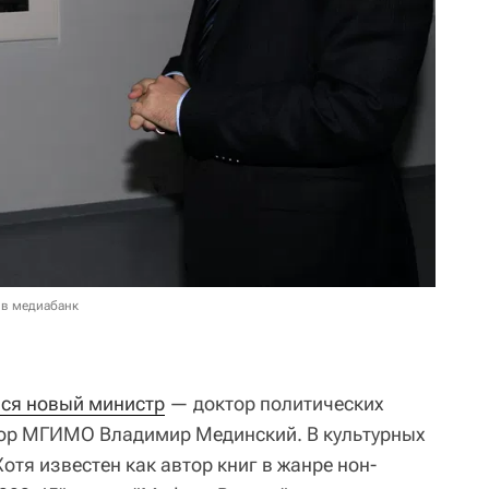
 в медиабанк
ся новый министр
— доктор политических
сор МГИМО Владимир Мединский. В культурных
отя известен как автор книг в жанре нон-