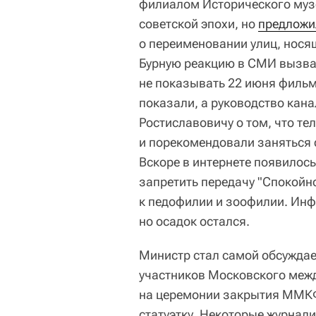
филиалом Исторического музе
советской эпохи, но
предложи
о переименовании улиц, нося
Бурную реакцию в СМИ вызв
не показывать 22 июня фильм
показали, а руководство кан
Ростиславовичу о том, что те
и порекомендовали заняться
Вскоре в интернете появилось
запретить передачу "Спокойн
к педофилии и зоофилии. Инф
но осадок остался.
Министр стал самой обсуждае
участников Московского межд
на церемонии закрытия ММКФ 
статуэтку. Некоторые журнали