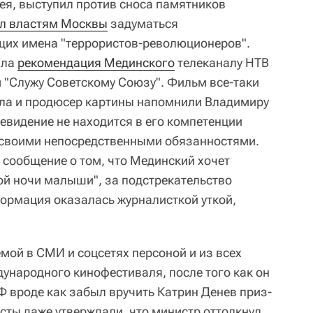
я, выступил против сноса памятников
л властям Москвы
задуматься
щих имена "террористов-революционеров".
ала
рекомендация Мединского
телеканалу НТВ
 "Служу Советскому Союзу". Фильм все-таки
ала и продюсер картины напомнили Владимиру
левидение не находится в его компетенции
 своими непосредственными обязанностями.
 сообщение о том, что Мединский хочет
ой ночи малыши", за подстрекательство
ормация оказалась журналисткой уткой,
мой в СМИ и соцсетях персоной и из всех
ународного кинофестиваля, после того как он
вроде как забыл вручить Катрин Денев приз-
сты даже утверждали, что министр оттолкнул