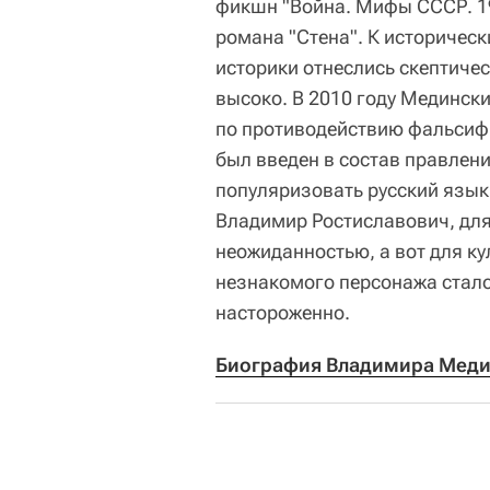
фикшн "Война. Мифы СССР. 19
романа "Стена". К историчес
историки отнеслись скептичес
высоко. В 2010 году Мединск
по противодействию фальсифи
был введен в состав правлен
популяризовать русский язык 
Владимир Ростиславович, для
неожиданностью, а вот для к
незнакомого персонажа стало
настороженно.
Биография Владимира Меди