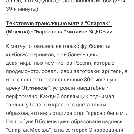
Алвес
, затем дубль сделал
Лионель Месси
(26-я,
39-я минуты).
Текстовую трансляцию матча "Спартак" 
(Москва) - "Барселона" читайте ЗДЕСЬ >>
К матчу готовились не только футболисты
клубов-соперников, но и болельщики
девятикратных чемпионов России, которые
продемонстрировали свои заготовки: зрители, в
итоге полностью заполнившие 80-тысячную
арену "Лужников", устроили масштабный
перформанс. Каждый болельщик поднимал
табличку белого и красного цвета таким
образом, что весь стадион стал "красно-белым".
На трибуне В болельщики образовали надпись
"Спартак Москва", а на секторах С изобразили