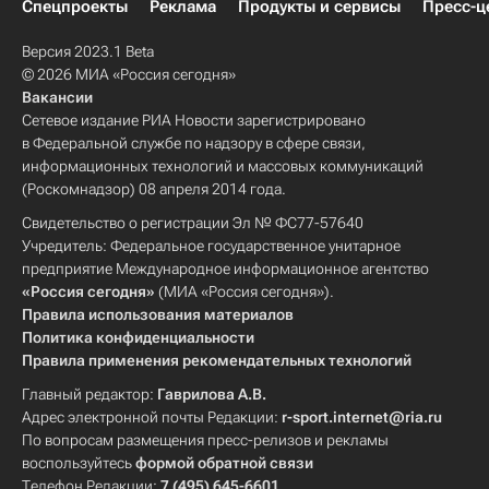
Спецпроекты
Реклама
Продукты и сервисы
Пресс-ц
Версия 2023.1 Beta
© 2026 МИА «Россия сегодня»
Вакансии
Сетевое издание РИА Новости зарегистрировано
в Федеральной службе по надзору в сфере связи,
информационных технологий и массовых коммуникаций
(Роскомнадзор) 08 апреля 2014 года.
Свидетельство о регистрации Эл № ФС77-57640
Учредитель: Федеральное государственное унитарное
предприятие Международное информационное агентство
«Россия сегодня»
(МИА «Россия сегодня»).
Правила использования материалов
Политика конфиденциальности
Правила применения рекомендательных технологий
Главный редактор:
Гаврилова А.В.
Адрес электронной почты Редакции:
r-sport.internet@ria.ru
По вопросам размещения пресс-релизов и рекламы
воспользуйтесь
формой обратной связи
Телефон Редакции:
7 (495) 645-6601