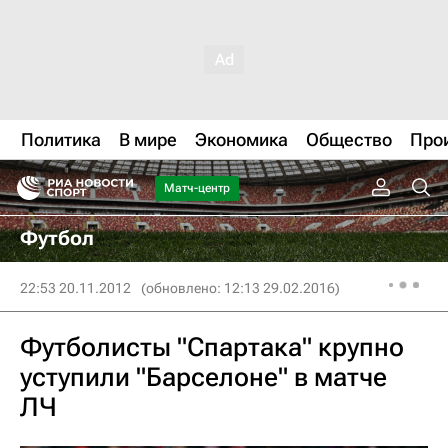
Политика
В мире
Экономика
Общество
Про
Матч-центр
Футбол
22:53 20.11.2012
(обновлено: 12:13 29.02.2016)
Футболисты "Спартака" крупно
уступили "Барселоне" в матче
ЛЧ