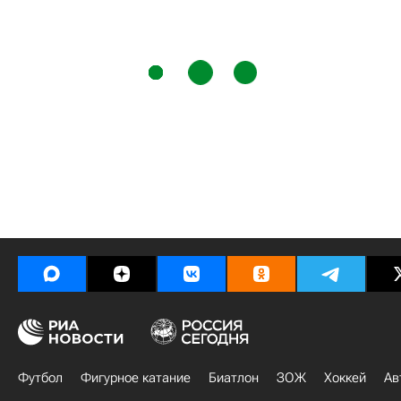
Футбол
Фигурное катание
Биатлон
ЗОЖ
Хоккей
Ав