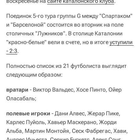
воскресенье на
сайте каталонского клуба
.
Поединок 5-го тура группы G между "Спартаком"
и "Барселоной" состоится во вторник на поле
столичных "Лужников". В столице Каталонии
"красно-белые" вели в счете, но в итоге
уступили 
- 2:3
.
Полностью список из 21 футболиста выглядит
следующим образом:
вратари
- Виктор Вальдес, Хосе Пинто, Ойер
Оласабаль;
полевые игроки
- Дани Алвес, Жерар Пике,
Карлес Пуйоль, Хавьер Маскерано, Жорди
Альба, Мартин Монтойя, Сеск Фабрегас, Хави,
Андрес Иньеста, Серхио Бускетс, Алекс Сонг,