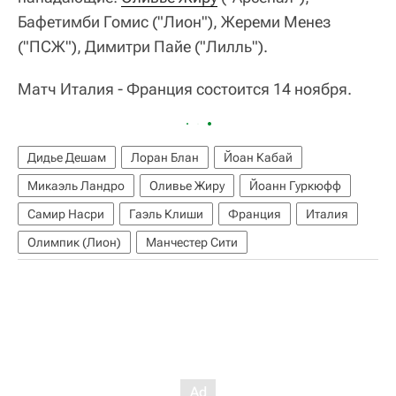
Бафетимби Гомис ("Лион"), Жереми Менез
("ПСЖ"), Димитри Пайе ("Лилль").
Матч Италия - Франция состоится 14 ноября.
Дидье Дешам
Лоран Блан
Йоан Кабай
Микаэль Ландро
Оливье Жиру
Йоанн Гуркюфф
Самир Насри
Гаэль Клиши
Франция
Италия
Олимпик (Лион)
Манчестер Сити