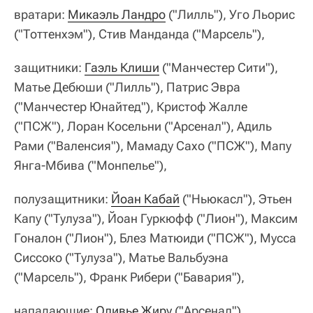
вратари:
Микаэль Ландро
("Лилль"), Уго Льорис
("Тоттенхэм"), Стив Манданда ("Марсель"),
защитники:
Гаэль Клиши
("Манчестер Сити"),
Матье Дебюши ("Лилль"), Патрис Эвра
("Манчестер Юнайтед"), Кристоф Жалле
("ПСЖ"), Лоран Косельни ("Арсенал"), Адиль
Рами ("Валенсия"), Мамаду Сахо ("ПСЖ"), Мапу
Янга-Мбива ("Монпелье"),
полузащитники:
Йоан Кабай
("Ньюкасл"), Этьен
Капу ("Тулуза"), Йоан Гуркюфф ("Лион"), Максим
Гоналон ("Лион"), Блез Матюиди ("ПСЖ"), Мусса
Сиссоко ("Тулуза"), Матье Вальбуэна
("Марсель"), Франк Рибери ("Бавария"),
нападающие:
Оливье Жиру
("Арсенал"),