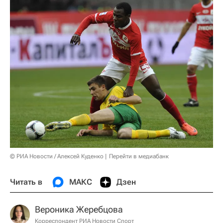
© РИА Новости / Алексей Куденко
Перейти в медиабанк
Читать в
МАКС
Дзен
Вероника Жеребцова
Корреспондент РИА Новости Спорт