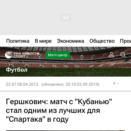
Политика
В мире
Экономика
Общество
Про
Матч-центр
Футбол
22:07 08.04.2012
(обновлено: 20:10 03.09.2019)
Гершкович: матч с "Кубанью"
стал одним из лучших для
"Спартака" в году