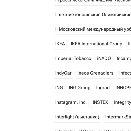
II летние юношеские Олимпийские
II Московский международный ур
IKEA
IKEA International Group
I
Imperial Tobacco
iNADO
Incamp
IndyCar
Ineos Grenadiers
Infe
ING
ING Group
Ingrad
INNOP
Instagram, Inc.
INSTEX
Integrity
Interlight (выставка)
IntermarkSav