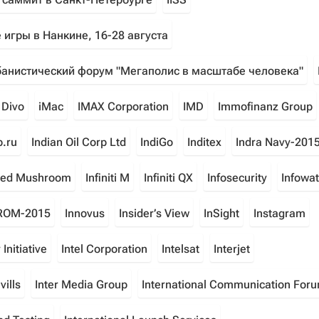
 игры в Нанкине, 16-28 августа
банистический форум "Мегаполис в масштабе человека"
l Divo
iMac
IMAX Corporation
IMD
Immofinanz Group
.ru
Indian Oil Corp Ltd
IndiGo
Inditex
Indra Navy-201
cted Mushroom
Infiniti M
Infiniti QX
Infosecurity
Infowa
ROM-2015
Innovus
Insider’s View
InSight
Instagram
 Initiative
Intel Corporation
Intelsat
Interjet
ills
Inter Media Group
International Communication For