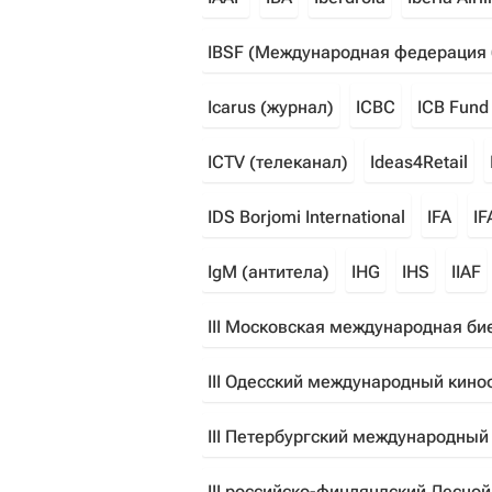
IBSF (Международная федерация 
Icarus (журнал)
ICBC
ICB Fund
ICTV (телеканал)
Ideas4Retail
IDS Borjomi International
IFA
IF
IgM (антитела)
IHG
IHS
IIAF
III Московская международная би
III Одесский международный кин
III Петербургский международны
III российско-финляндский Лесно