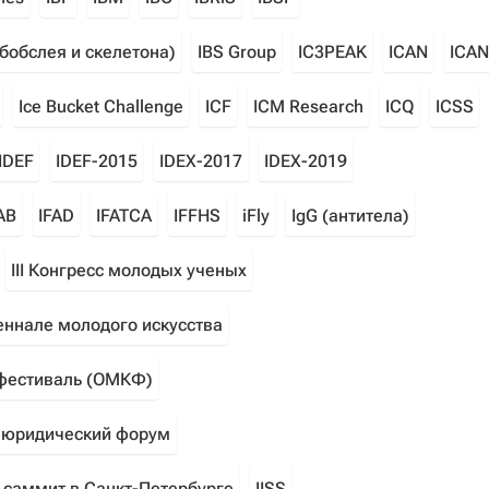
бобслея и скелетона)
IBS Group
IC3PEAK
ICAN
ICA
Ice Bucket Challenge
ICF
ICM Research
ICQ
ICSS
IDEF
IDEF-2015
IDEX-2017
IDEX-2019
AB
IFAD
IFATCA
IFFHS
iFly
IgG (антитела)
III Конгресс молодых ученых
еннале молодого искусства
офестиваль (ОМКФ)
й юридический форум
й саммит в Санкт-Петербурге
IISS