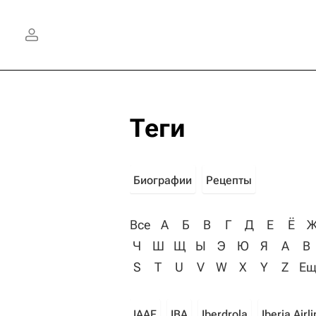
Теги
Биографии
Рецепты
Все
А
Б
В
Г
Д
Е
Ё
Ч
Ш
Щ
Ы
Э
Ю
Я
A
B
S
T
U
V
W
X
Y
Z
Ещ
IAAF
IBA
Iberdrola
Iberia Airl