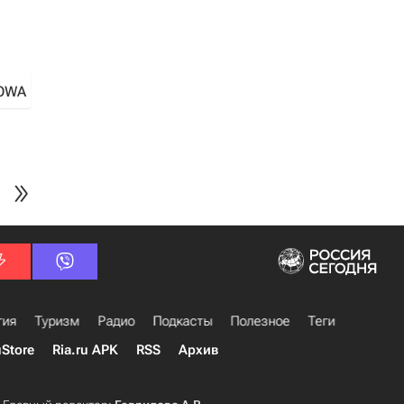
OWA
гия
Туризм
Радио
Подкасты
Полезное
Теги
uStore
Ria.ru APK
RSS
Архив