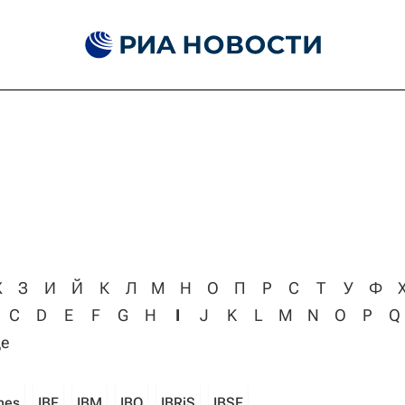
Ж
З
И
Й
К
Л
М
Н
О
П
Р
С
Т
У
Ф
C
D
E
F
G
H
I
J
K
L
M
N
O
P
Q
е
ines
IBF
IBM
IBO
IBRiS
IBSF