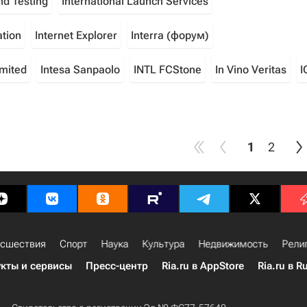
nd Testing
International Launch Services
ation
Internet Explorer
Interra (форум)
imited
Intesa Sanpaolo
INTL FCStone
In Vino Veritas
I
1
2
сшествия
Спорт
Наука
Культура
Недвижимость
Рели
кты и сервисы
Пресс-центр
Ria.ru в AppStore
Ria.ru в R