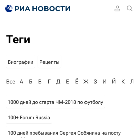
Теги
Биографии
Рецепты
Все
А
Б
В
Г
Д
Е
Ё
Ж
З
И
Й
К
Л
1000 дней до старта ЧМ-2018 по футболу
100+ Forum Russia
100 дней пребывания Сергея Собянина на посту