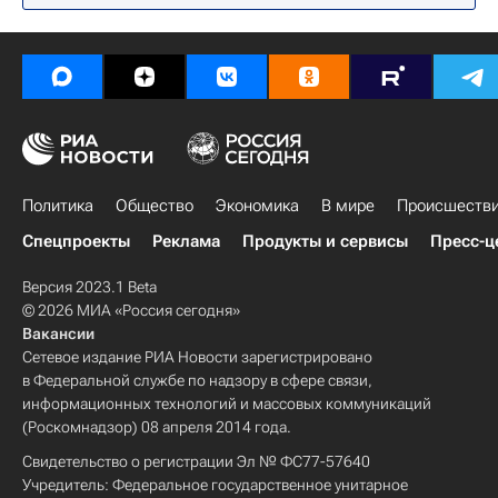
Федеральная служба по надзору в сфере защиты прав потребителей и благополучия человека (Роспотребнадзор)
Министерство юстиции РФ (Минюст России)
КПРФ
Единая Россия
Россия
Россия
Политика
Общество
Экономика
В мире
Происшеств
Спецпроекты
Реклама
Продукты и сервисы
Пресс-ц
Версия 2023.1 Beta
© 2026 МИА «Россия сегодня»
Вакансии
Сетевое издание РИА Новости зарегистрировано
в Федеральной службе по надзору в сфере связи,
информационных технологий и массовых коммуникаций
(Роскомнадзор) 08 апреля 2014 года.
Свидетельство о регистрации Эл № ФС77-57640
Учредитель: Федеральное государственное унитарное