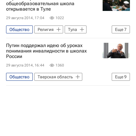
Европа
Центральный ФО
общеобразовательная школа
открывается в Туле
Весь мир
Домодедово (аэропорт)
29 августа 2014, 17:04
1022
Россия
Общество
Религия
Тула
Еще
7
Центральный ФО
Тульская область
Путин поддержал идею об уроках
Весь мир
Европа
понимания инвалидности в школах
России
Российский еврейский конгресс
Россия
29 августа 2014, 16:44
1360
Религия
Общество
Тверская область
Еще
9
Выступление Путина на форуме "Селигер-2014"
Жизнь без преград
Европа
Центральный ФО
Весь мир
Владимир Путин
Селигер
Детские вопросы
Россия