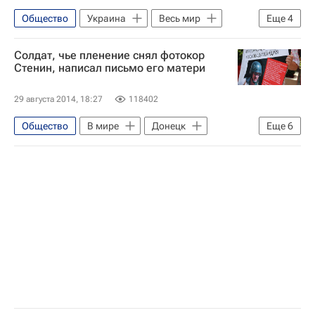
Общество
Украина
Весь мир
Еще
4
Европа
Владимир Путин
Солдат, чье пленение снял фотокор
Доставка гуманитарной помощи на Украину
Стенин, написал письмо его матери
Россия
29 августа 2014, 18:27
118402
Общество
В мире
Донецк
Еще
6
Европа
Украина
Донецкая область
Весь мир
Андрей Стенин
Гибель Андрея Стенина