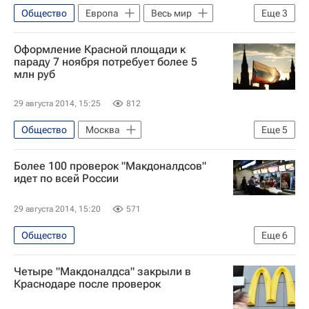
Общество
Европа
Весь мир
Еще
3
Владимир Путин
Дмитрий Песков
Оформление Красной площади к
Россия
параду 7 ноября потребует более 5
млн руб
29 августа 2014, 15:25
812
Общество
Москва
Еще
5
Центральный ФО
Весь мир
Более 100 проверок "Макдоналдсов"
Европа
идет по всей России
Департамент СМИ и рекламы г. Москвы
29 августа 2014, 15:20
571
Россия
Общество
Еще
6
Проверки Роспотребнадзором ресторанов "Макдоналдс"
Четыре "Макдоналдса" закрыли в
Европа
Весь мир
Краснодаре после проверок
Федеральная служба по надзору в сфере защиты прав потребителей и благополучия человека (Роспотребнадзор)