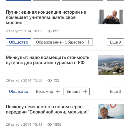
Грозный
Европа
Путин: единая концепция истории не
Северо-Кавказский ФО
Сирия
помешает учителям иметь свое
мнение
Азия
Весь мир
Рамзан Кадыров
29 августа 2014, 16:02
852
Ахмат Кадыров (политик)
Равиль Гайнутдин
Общество
Образование - Общество
Еще
9
Саид Афанди Чиркейский
Тверская область
Центральный ФО
Минкульт: надо возмещать стоимость
Совет муфтиев России
Рамадан
Весь мир
Европа
путевок для развития туризма в РФ
Чеченская республика (Чечня)
Россия
Владимир Путин
Религия
Российское историческое общество
29 августа 2014, 15:50
722
Селигер
Общество
Весь мир
Европа
Еще
3
Выступление Путина на форуме "Селигер-2014"
Алла Манилова
Россия
Пескову неизвестно о новом герое
Министерство культуры Российской Федерации (Минкультуры России)
передачи "Спокойной ночи, малыши!"
Россия
29 августа 2014, 15:48
1805