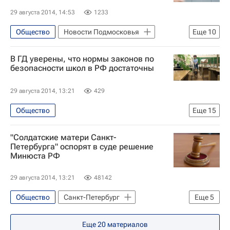
McDonald's Corporation
Россия
29 августа 2014, 14:53
1233
Общество
Новости Подмосковья
Еще
10
Ставропольский край
В ГД уверены, что нормы законов по
Проверки Роспотребнадзором ресторанов "Макдоналдс"
безопасности школ в РФ достаточны
Краснодар
Европа
29 августа 2014, 13:21
429
Краснодарский край
Весь мир
Общество
Еще
15
Южный ФО
Республика Северная Осетия - Алания
Федеральная служба по надзору в сфере защиты прав потребителей и благополучия человека (Роспотребнадзор)
"Солдатские матери Санкт-
Северо-Кавказский ФО
Беслан
McDonald's Corporation
Россия
Петербурга" оспорят в суде решение
Минюста РФ
Весь мир
Европа
Правобережный район
Эрнест Валеев
29 августа 2014, 13:21
48142
Олег Смолин
Вячеслав Никонов
Общество
Санкт-Петербург
Еще
5
Федеральная служба безопасности РФ (ФСБ России)
Весь мир
Европа
Федеральная служба по надзору в сфере образования и науки (Рособрнадзор)
Еще
20
материалов
Северо-Западный ФО