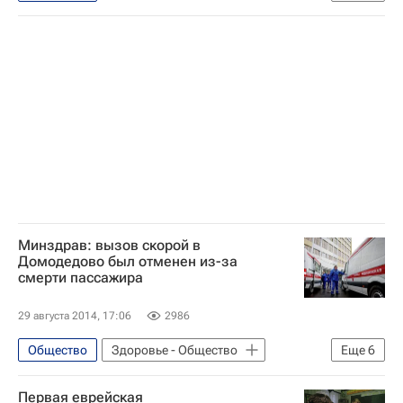
Проверки Роспотребнадзором ресторанов "Макдоналдс"
Ярославская область
Новости Подмосковья
Ярославль
Европа
Центральный ФО
Весь мир
McDonald's Corporation
Федеральная служба по надзору в сфере защиты прав потребителей и благополучия человека (Роспотребнадзор)
Россия
Минздрав: вызов скорой в
Домодедово был отменен из-за
смерти пассажира
29 августа 2014, 17:06
2986
Общество
Здоровье - Общество
Еще
6
Московская область (Подмосковье)
Первая еврейская