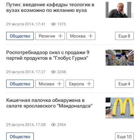
Путин: введение кафедры теологии в
вузах возможно по желанию вуза
29 августа 2014, 17:41
1375
Общество
Религия
Москва
Еще
8
Выступление Путина на форуме "Селигер-2014"
Роспотребнадзор снял с продажи 9
Центральный ФО
Весь мир
партий продуктов в "Глобус Гурмэ"
Европа
Владимир Путин
29 августа 2014, 17:27
2248
Селигер
Россия
Религия
Общество
Москва
Европа
Еще
4
Центральный ФО
Весь мир
Кишечная палочка обнаружена в
Федеральная служба по надзору в сфере защиты прав потребителей и благополучия человека (Роспотребнадзор)
салате ярославского "Макдоналдса"
Россия
29 августа 2014, 17:08
2954
Общество
Еще
10