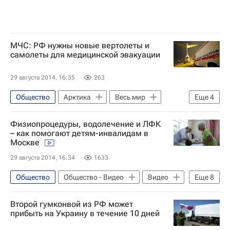
МЧС: РФ нужны новые вертолеты и
самолеты для медицинской эвакуации
29 августа 2014, 16:35
263
Общество
Арктика
Весь мир
Еще
4
Европа
Владимир Пучков
Физиопроцедуры, водолечение и ЛФК
МЧС России (Министерство РФ по делам гражданской обороны, чрезвычайным ситуациям и ликвидации последствий стихийных бедствий)
– как помогают детям-инвалидам в
Москве
Россия
29 августа 2014, 16:34
1633
Общество
Общество - Видео
Видео
Еще
8
Москва
Эфир
Второй гумконвой из РФ может
Жизнь без преград
Европа
прибыть на Украину в течение 10 дней
Центральный ФО
Весь мир