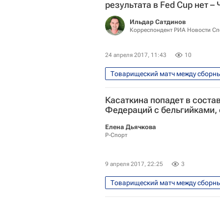
результата в Fed Cup нет –
Ильдар Сатдинов
Корреспондент РИА Новости Сп
24 апреля 2017, 11:43
10
Теннис
Спорт
Шамил
Касаткина попадет в состав
Анастасия Мыскина
Анна 
Федераций с бельгийками,
Кубок Билли Джин Кинг (Кубок Ф
Елена Дьячкова
Сборная России по теннису
Р-Спорт
9 апреля 2017, 22:25
3
Теннис
Спорт
Рейти
Женская теннисная ассоциация (