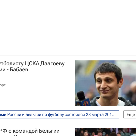
утболисту ЦСКА Дзагоеву
ми - Бабаев
орт
Товарищеский матч между сборными России и Бельгии по футболу состоялся 28 марта 2017 года
Еще
 Бабаев
Бельгия
ПФК ЦСКА
РФ с командой Бельгии
сии по футболу