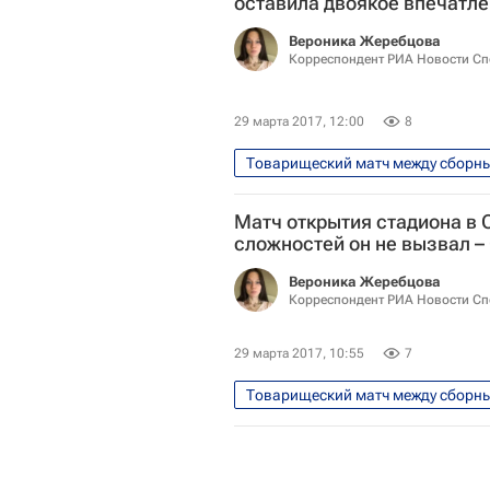
оставила двоякое впечатле
Вероника Жеребцова
Корреспондент РИА Новости Сп
29 марта 2017, 12:00
8
Футбол
Спорт
Валер
Матч открытия стадиона в 
Денис Глушаков
Артём Дз
сложностей он не вызвал –
Сборная России по футболу
Вероника Жеребцова
Корреспондент РИА Новости Сп
29 марта 2017, 10:55
7
Футбол
Спорт
Алекс
Бельгия
Сборная России по