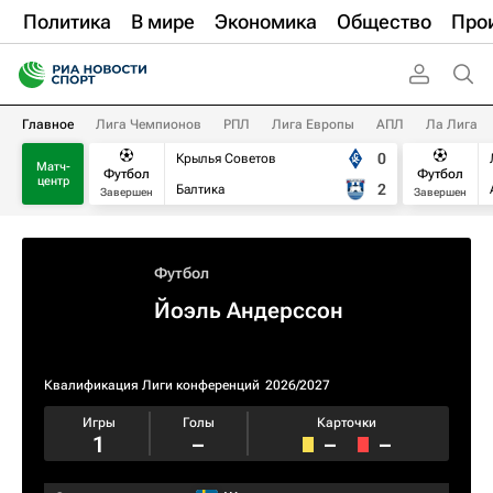
Политика
В мире
Экономика
Общество
Про
Главное
Лига Чемпионов
РПЛ
Лига Европы
АПЛ
Ла Лига
0
Крылья Советов
Матч-
Футбол
Футбол
центр
2
Балтика
Завершен
Завершен
Футбол
Йоэль Андерссон
Квалификация Лиги конференций
2026/2027
Игры
Голы
Карточки
1
–
–
–