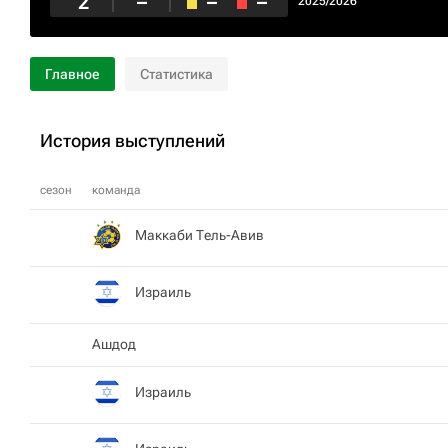
2
–
–
–
2025/2026
Главное
Статистика
История выступлений
сезон
команда
Маккаби Тель-Авив
Израиль
Ашдод
Израиль