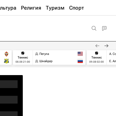
льтура
Религия
Туризм
Спорт
Д. Пегула
А. С
Теннис
Теннис
Д. Шнайдер
Е. А
08.08 21:00
09.08 02:00