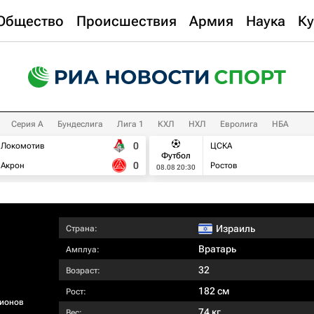
Общество
Происшествия
Армия
Наука
Ку
Серия А
Бундеслига
Лига 1
КХЛ
НХЛ
Евролига
НБА
0
Локомотив
ЦСКА
Футбол
0
Акрон
Ростов
08.08 20:30
Израиль
Страна:
Вратарь
Амплуа:
32
Возраст:
182 см
Рост:
ионов
74 кг
Вес: