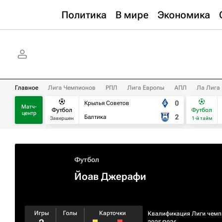
Политика
В мире
Экономика
Главное
Лига Чемпионов
РПЛ
Лига Европы
АПЛ
Ла Лига
0
Крылья Советов
Матч-
Футбол
Футбол
центр
2
Балтика
Завершен
1-й тайм
Футбол
Йоав Джерафи
Игры
Голы
Карточки
Квалификация Лиги чемп