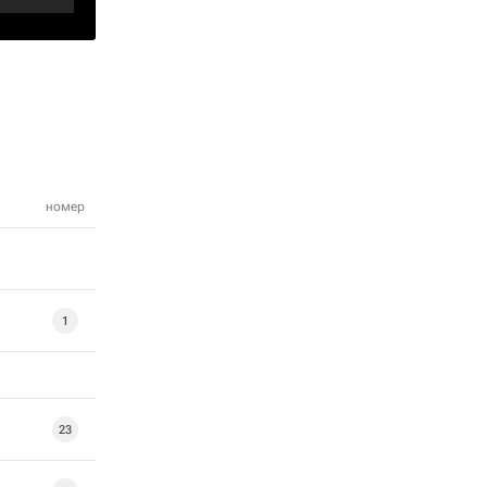
номер
1
23