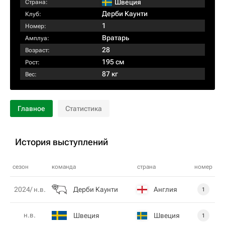
Швеция
Страна:
Дерби Каунти
Клуб:
1
Номер:
Вратарь
Амплуа:
28
Возраст:
195 см
Рост:
87 кг
Вес:
Главное
Статистика
История выступлений
сезон
команда
страна
номер
Дерби Каунти
Англия
2024/ н.в.
1
н.в.
Швеция
Швеция
1