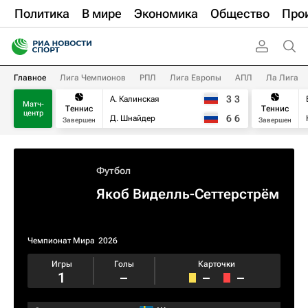
Политика
В мире
Экономика
Общество
Про
Главное
Лига Чемпионов
РПЛ
Лига Европы
АПЛ
Ла Лига
3
3
А. Калинская
Матч-
Теннис
Теннис
центр
6
6
Д. Шнайдер
Завершен
Завершен
Футбол
Якоб Виделль-Сеттерстрём
Чемпионат Мира
2026
Игры
Голы
Карточки
1
–
–
–