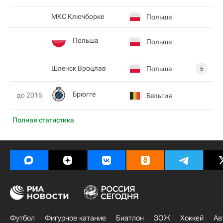
МКС Ключборке
Польша
Польша
Польша
Шленск Вроцлав
Польша
5
Брюгге
до 2016
Бельгия
Полная статистика
Футбол
Фигурное катание
Биатлон
ЗОЖ
Хоккей
Ав