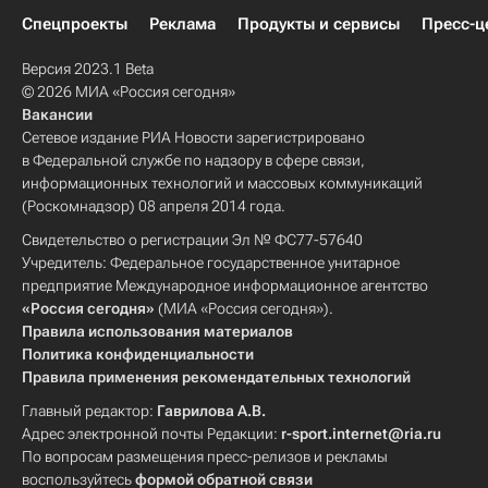
Спецпроекты
Реклама
Продукты и сервисы
Пресс-ц
Версия 2023.1 Beta
© 2026 МИА «Россия сегодня»
Вакансии
Сетевое издание РИА Новости зарегистрировано
в Федеральной службе по надзору в сфере связи,
информационных технологий и массовых коммуникаций
(Роскомнадзор) 08 апреля 2014 года.
Свидетельство о регистрации Эл № ФС77-57640
Учредитель: Федеральное государственное унитарное
предприятие Международное информационное агентство
«Россия сегодня»
(МИА «Россия сегодня»).
Правила использования материалов
Политика конфиденциальности
Правила применения рекомендательных технологий
Главный редактор:
Гаврилова А.В.
Адрес электронной почты Редакции:
r-sport.internet@ria.ru
По вопросам размещения пресс-релизов и рекламы
воспользуйтесь
формой обратной связи