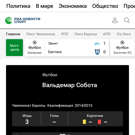
Политика
В мире
Экономика
Общество
Про
Главное
Лига Чемпионов
РПЛ
Лига Европы
АПЛ
Ла Лига
1
Зенит
Матч-
Футбол
Футбол
центр
0
Балтика
Завершен
Закончен (П)
Футбол
Вальдемар Собота
Чемпионат Европы. Квалификация​
2014/2015
Игры
Голы
Карточки
3
–
–
–