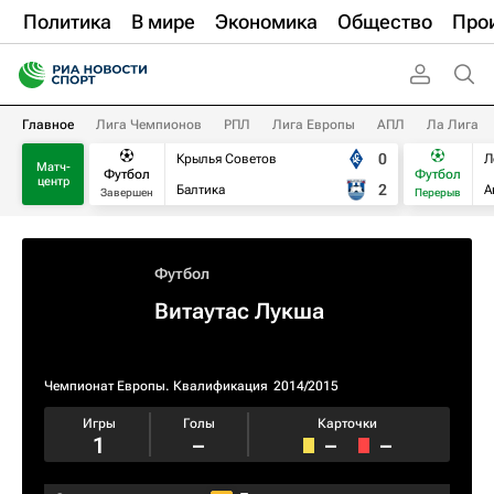
Политика
В мире
Экономика
Общество
Про
Главное
Лига Чемпионов
РПЛ
Лига Европы
АПЛ
Ла Лига
0
Крылья Советов
Л
Матч-
Футбол
Футбол
центр
2
Балтика
А
Завершен
Перерыв
Футбол
Витаутас Лукша
Чемпионат Европы. Квалификация​
2014/2015
Игры
Голы
Карточки
1
–
–
–