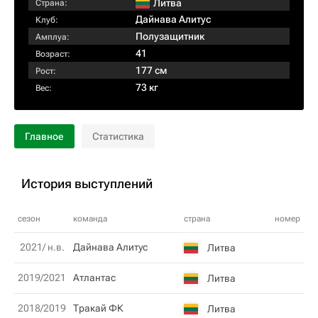
Литва
Страна:
Дайнава Алитус
Клуб:
Полузащитник
Амплуа:
41
Возраст:
177 см
Рост:
73 кг
Вес:
Главное
Статистика
История выступлений
сезон
команда
страна
номер
2021/ н.в.
Дайнава Алитус
Литва
2019/2021
Атлантас
Литва
2018/2019
Тракай ФК
Литва