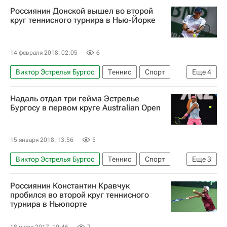
Россиянин Донской вышел во второй
круг теннисного турнира в Нью-Йорке
14 февраля 2018, 02:05
6
Виктор Эстрелья Бургос
Теннис
Спорт
Еще
4
ATP 250 Нью-Йорк
Ноа Рубин
Надаль отдал три гейма Эстрелье
Кэй Нисикори
Евгений Донской
Бургосу в первом круге Australian Open
15 января 2018, 13:56
5
Виктор Эстрелья Бургос
Теннис
Спорт
Еще
3
Открытый чемпионат Австралии-2018 по теннису, 15-28 января
Россиянин Константин Кравчук
Australian Open
Рафаэль Надаль
пробился во второй круг теннисного
турнира в Ньюпорте
18 июля 2017, 19:46
7