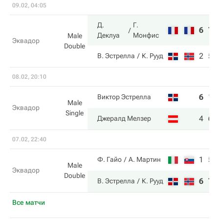
09.02, 04:05
Д.
Г.
6
7
Деклуа
Монфис
Male
Эквадор
Double
2
5
В. Эстрелла
К. Рууд
08.02, 20:10
6
1
Виктор Эстрелла
Male
Эквадор
Single
4
6
Джералд Мелзер
07.02, 22:40
1
5
Ф. Гайо
А. Мартин
Male
Эквадор
Double
6
7
В. Эстрелла
К. Рууд
Все матчи