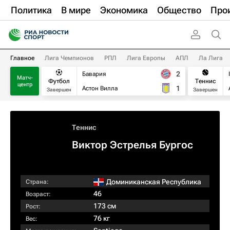
Политика
В мире
Экономика
Общество
Про
Главное
Лига Чемпионов
РПЛ
Лига Европы
АПЛ
Ла Лига
2
Бавария
Матч-
Футбол
Теннис
центр
1
Астон Вилла
Завершен
Завершен
Теннис
Виктор Эстрелья Бургос
Доминиканская Республика
Страна:
46
Возраст:
173 см
Рост:
76 кг
Вес: