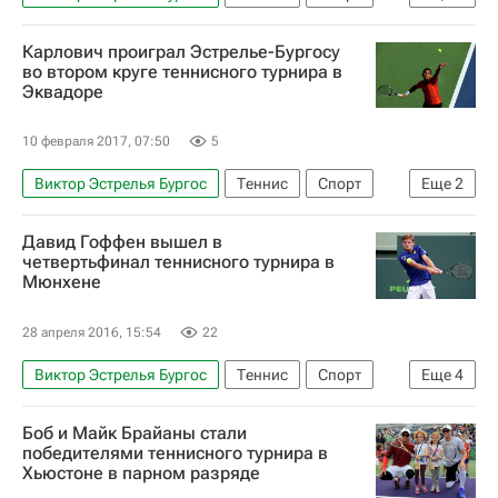
ATP 250 Кито
Томас Беллуччи
Карлович проиграл Эстрелье-Бургосу
Альберт Рамос-Виньолас
Паоло Лоренци
во втором круге теннисного турнира в
Эквадоре
10 февраля 2017, 07:50
5
Виктор Эстрелья Бургос
Теннис
Спорт
Еще
2
ATP 250 Кито
Иво Карлович
Давид Гоффен вышел в
четвертьфинал теннисного турнира в
Мюнхене
28 апреля 2016, 15:54
22
Виктор Эстрелья Бургос
Теннис
Спорт
Еще
4
ATP 250 Мюнхен
Александр Зверев
Боб и Майк Брайаны стали
Давид Гоффен
Лукаш Росол
победителями теннисного турнира в
Хьюстоне в парном разряде