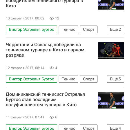
победителем теннисного турнира в
Кито
Андрей Рублев
Александр Зверев
Григор Димитров
Давид Гоффен
13 февраля 2017, 00:02
12
Рафаэль Надаль
Роджер Федерер
Виктор Эстрелья Бургос
Теннис
Спорт
Еще
2
Даниил Медведев
ATP 250 Кито
Паоло Лоренци
Андрей Кузнецов (теннисист)
Черретани и Освальд победили на
теннисном турнире в Кито в парном
разряде
12 февраля 2017, 08:14
4
Виктор Эстрелья Бургос
Теннис
Спорт
Еще
5
ATP 250 Кито
Хулио Перальта
Доминиканский теннисист Эстрелья
Паоло Лоренци
Орасио Себальос
Бургос стал последним
полуфиналистом турнира в Кито
Филипп Освальд
11 февраля 2017, 07:41
6
Виктор Эстрелья Бургос
Теннис
Спорт
Еще
4