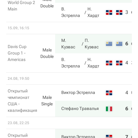
World Group 2
Double
Main
В.
Н.
3
6
Эстрелла
Хардт
15.09, 16:15
М.
П.
6
6
Davis Cup
Куэвас
Куэвас
Male
Group 1 -
Double
Americas
В.
Н.
4
3
Эстрелла
Хардт
24.08, 19:50
Открытый
4
0
Виктор Эстрелла
чемпионат
Male
США -
Single
6
6
Стефано Травалья
квалификация
23.08, 22:25
Открытый
7
6
Виктор Эстрелла