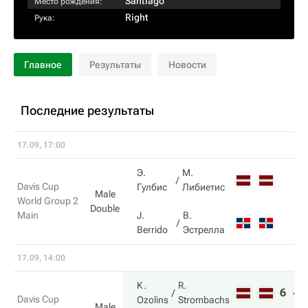
Santiago
Место рождения:
Right
Рука:
Главное
Результаты
Новости
Последние результаты
17.09, 17:00
Э.
М.
Davis Cup
Гулбис
Либиетис
Male
World Group 2
Double
Main
J.
В.
Berrido
Эстрелла
17.09, 14:00
K.
R.
6
4
Davis Cup
Ozolins
Strombachs
Male