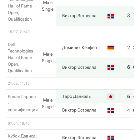
Male
Hall of Fame
Single
Open,
3
7
Виктор Эстрелла
Qualification
15.07, 21:40
Dell
2
3
Доминик Кёпфер
Technologies
Male
Hall of Fame
Single
Open,
6
6
Виктор Эстрелла
Qualification
21.05, 11:15
6
4
Таро Даниэль
Ролан Гаррос
Male
-
Single
квалификация
4
6
Виктор Эстрелла
07.04, 18:45
Кубок Дэвиса.
Виктор Эстрелла