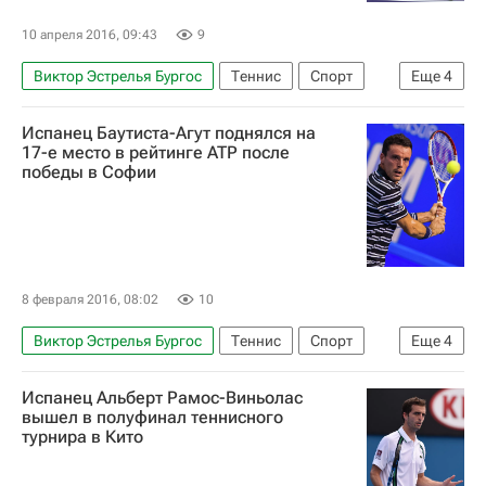
10 апреля 2016, 09:43
9
Виктор Эстрелья Бургос
Теннис
Спорт
Еще
4
ATP 250 Хьюстон
Сантьяго Гонсалес
Испанец Баутиста-Агут поднялся на
Майк Брайан
Боб Брайан
17-е место в рейтинге ATP после
победы в Софии
8 февраля 2016, 08:02
10
Виктор Эстрелья Бургос
Теннис
Спорт
Еще
4
Роберто Баутиста-Агут
Виктор Троицки
Испанец Альберт Рамос-Виньолас
Ришар Гаске
Новак Джокович
вышел в полуфинал теннисного
турнира в Кито