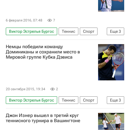
6 февраля 2016, 07:48
7
Виктор Эстрелья Бургос
Теннис
Спорт
Еще
3
ATP 250 Кито
Альберт Рамос-Виньолас
Немцы победили команду
Фелисиано Лопес
Доминиканы и сохранили место в
Мировой группе Кубка Дэвиса
20 сентября 2015, 19:34
2
Виктор Эстрелья Бургос
Теннис
Спорт
Еще
3
Кубок Дэвиса
Сборная Германии по теннису
Джон Изнер вышел в третий круг
Филипп Кольшрайбер
теннисного турнира в Вашингтоне