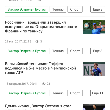
Виктор Эстрелья Бургос
Теннис
Спорт
Еще
3
ATP 250 Ньюпорт
Константин Кравчук
Россиянин Габашвили завершил
Петер Гойовчик
выступление на Открытом чемпионате
Франции по теннису
29 мая 2017, 22:15
3
Виктор Эстрелья Бургос
Теннис
Спорт
Еще
3
Открытый чемпионат Франции по теннису - 2017 "Ролан Гаррос". 22 мая - 11 июня
Бельгийский теннисист Гоффен
Теймураз Габашвили
Ришар Гаске
поднялся на 5-е место в Чемпионской
гонке ATP
13 февраля 2017, 09:41
23
Виктор Эстрелья Бургос
Теннис
Спорт
Еще
11
Ассоциация теннисистов-профессионалов (ATP)
Доминиканец Виктор Эстрелья стал
ATP 250 Кито
ATP 250 Монпелье