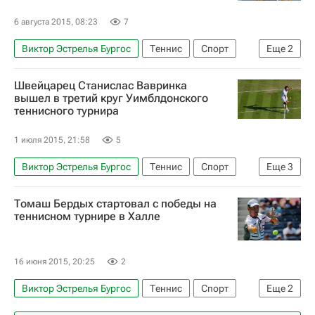
6 августа 2015, 08:23
7
Виктор Эстрелья Бургос
Теннис
Спорт
Еще
2
ATP 500 Вашингтон
Джон Изнер
Швейцарец Станислас Вавринка
вышел в третий круг Уимблдонского
теннисного турнира
1 июля 2015, 21:58
5
Виктор Эстрелья Бургос
Теннис
Спорт
Еще
3
Уимблдон-2015
Уимблдон
Томаш Бердых стартовал с победы на
Станислас Вавринка
теннисном турнире в Халле
16 июня 2015, 20:25
2
Виктор Эстрелья Бургос
Теннис
Спорт
Еще
2
Борна Чорич
Томаш Бердых