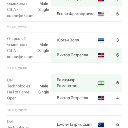
чемпионат
Male
США -
Single
6
3
Бьорн Фратанджело
квалификация
21.08, 22:55
Открытый
3
1
Юрген Зопп
чемпионат
Male
США -
Single
6
6
Виктор Эстрелла
квалификация
17.07, 20:00
Рамкумар
Dell
6
6
Раманатан
Technologies
Male
Hall of Fame
Single
4
1
Виктор Эстрелла
Open
16.07, 20:25
Dell
6
5
Джон-Патрик Смит
Technologies