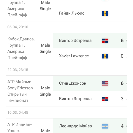
Группа 1.
Male
Америка.
Single
Гайдн Льюис
Плей-офф
06.04, 20:10
Кубок Дэвиса.
6
6
Виктор Эстрелла
Группа 1.
Male
Америка.
Single
0
2
Xavier Lawrence
Плей-офф
22.03, 23:15
ATP Майами.
6
6
Стив Джонсон
Sony Ericsson
Male
Открытый
Single
3
3
Виктор Эстрелла
чемпионат
10.03, 04:45
ATP Индиан-
4
6
Леонардо Майер
Уэллс.
Male