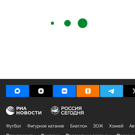
Футбол
Фигурное катание
Биатлон
ЗОЖ
Хоккей
Ав