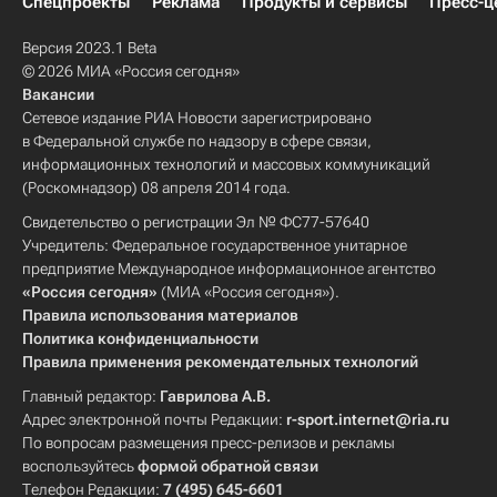
Спецпроекты
Реклама
Продукты и сервисы
Пресс-ц
Версия 2023.1 Beta
© 2026 МИА «Россия сегодня»
Вакансии
Сетевое издание РИА Новости зарегистрировано
в Федеральной службе по надзору в сфере связи,
информационных технологий и массовых коммуникаций
(Роскомнадзор) 08 апреля 2014 года.
Свидетельство о регистрации Эл № ФС77-57640
Учредитель: Федеральное государственное унитарное
предприятие Международное информационное агентство
«Россия сегодня»
(МИА «Россия сегодня»).
Правила использования материалов
Политика конфиденциальности
Правила применения рекомендательных технологий
Главный редактор:
Гаврилова А.В.
Адрес электронной почты Редакции:
r-sport.internet@ria.ru
По вопросам размещения пресс-релизов и рекламы
воспользуйтесь
формой обратной связи
Телефон Редакции:
7 (495) 645-6601