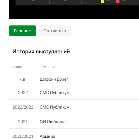
–
–
–
–
Главное
Статистика
История выступлений
сезон
команда
н.в.
Широки Бриег
2022
СМС Публикум
2022/2022
СМС Публикум
2021
ОИ Любляна
2020/2021
Адмира