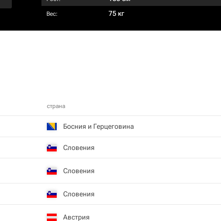
75 кг
Вес:
страна
Босния и Герцеговина
Словения
Словения
Словения
Австрия