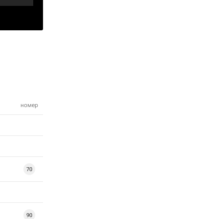
номер
70
90