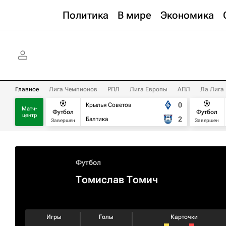
Политика
В мире
Экономика
Главное
Лига Чемпионов
РПЛ
Лига Европы
АПЛ
Ла Лига
0
Крылья Советов
Матч-
Футбол
Футбол
центр
2
Балтика
Завершен
Завершен
Футбол
Томислав Томич
Игры
Голы
Карточки