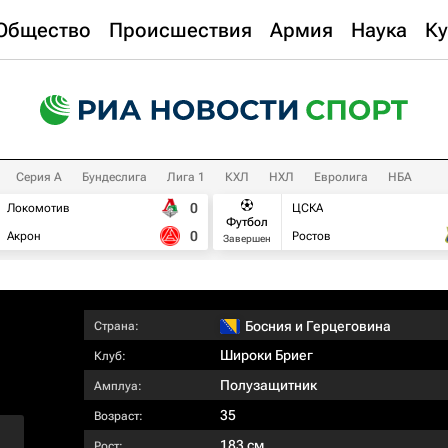
Общество
Происшествия
Армия
Наука
Ку
Серия А
Бундеслига
Лига 1
КХЛ
НХЛ
Евролига
НБА
0
Локомотив
ЦСКА
Футбол
0
Акрон
Ростов
Завершен
Босния и Герцеговина
Страна:
Широки Бриег
Клуб:
Полузащитник
Амплуа:
35
Возраст:
183 см
Рост: