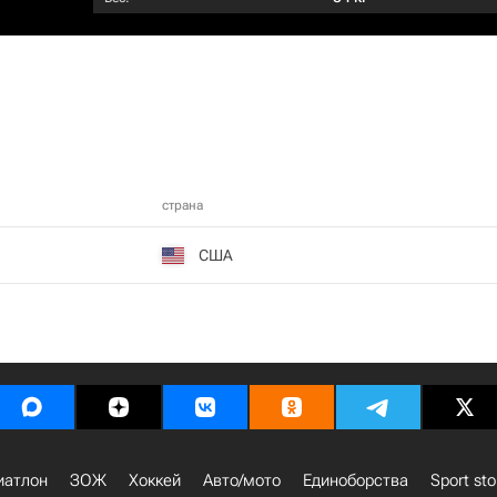
страна
США
иатлон
ЗОЖ
Хоккей
Авто/мото
Единоборства
Sport sto