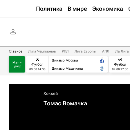
Политика
В мире
Экономика
Главное
Лига Чемпионов
РПЛ
Лига Европы
АПЛ
Ла Лига
Динамо Москва
Матч-
Футбол
Футбол
центр
Динамо Махачкала
09.08 14:30
09.08 17:00
Хоккей
Томас Вомачка