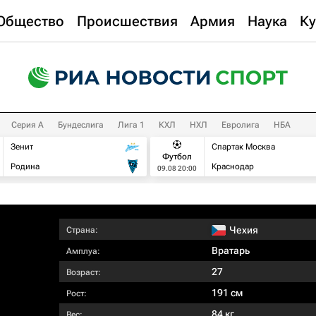
Общество
Происшествия
Армия
Наука
Ку
Серия А
Бундеслига
Лига 1
КХЛ
НХЛ
Евролига
НБА
Зенит
Спартак Москва
Футбол
Родина
Краснодар
09.08 20:00
Чехия
Страна:
Вратарь
Амплуа:
27
Возраст:
191 см
Рост:
84 кг
Вес: