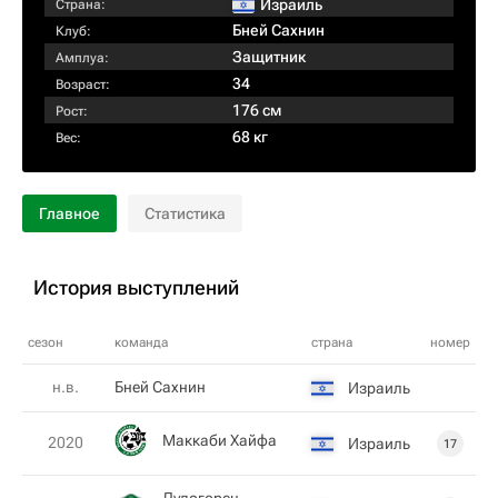
Израиль
Страна:
Бней Сахнин
Клуб:
Защитник
Амплуа:
34
Возраст:
176 см
Рост:
68 кг
Вес:
Главное
Статистика
История выступлений
сезон
команда
страна
номер
н.в.
Бней Сахнин
Израиль
Маккаби Хайфа
2020
Израиль
17