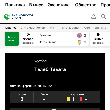
Политика
В мире
Экономика
Общество
Про
Главное
Лига Чемпионов
РПЛ
Лига Европы
АПЛ
Ла Лига
2
Бавария
Матч-
Футбол
Теннис
центр
1
Астон Вилла
Завершен
Завершен
Футбол
Талеб Тавата
Лига конференций
2021/2022
Игры
Голы
Карточки
3
–
1
–