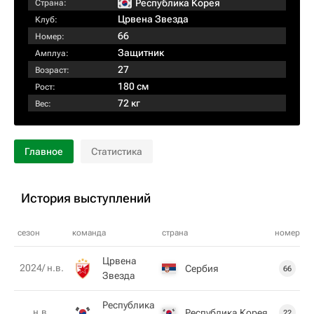
Республика Корея
Страна:
Црвена Звезда
Клуб:
66
Номер:
Защитник
Амплуа:
27
Возраст:
180 см
Рост:
72 кг
Вес:
Главное
Статистика
История выступлений
сезон
команда
страна
номер
Црвена
2024/ н.в.
Сербия
66
Звезда
Республика
н.в.
Республика Корея
22