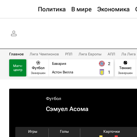
Политика
В мире
Экономика
Главное
Лига Чемпионов
РПЛ
Лига Европы
АПЛ
Ла Лига
2
Бавария
Матч-
Футбол
Теннис
центр
1
Астон Вилла
Завершен
Завершен
Футбол
Сэмуел Асома
Игры
Голы
Карточки