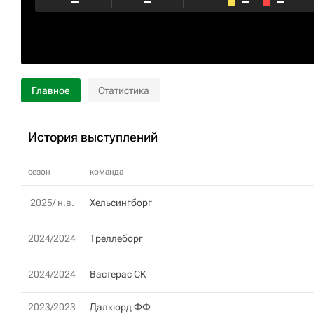
–
–
–
–
Главное
Статистика
История выступлений
сезон
команда
2025/ н.в.
Хельсингборг
2024/2024
Треллеборг
2024/2024
Вастерас СК
2023/2023
Далкюрд ФФ