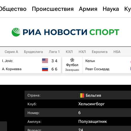
Общество
Происшествия
Армия
Наука
Ку
Серия А
Бундеслига
Лига 1
КХЛ
НХЛ
Евролига
НБА
3
4
I. Jovic
Кельн
Футбол
6
6
А. Корнеева
Реал Сосьедад
Завершен
Бельгия
Страна:
Хельсингборг
Клуб:
6
Номер:
Полузащитник
Амплуа:
24
Возраст: