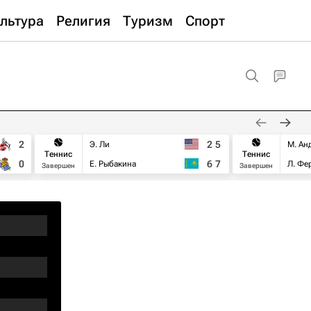
льтура
Религия
Туризм
Спорт
2
2
5
Э. Ли
М. Ан
Теннис
Теннис
0
6
7
Е. Рыбакина
Л. Фе
Завершен
Завершен