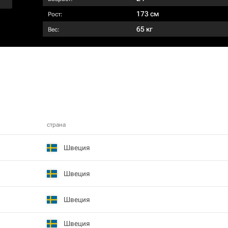
173 см
Рост:
65 кг
Вес:
страна
Швеция
Швеция
Швеция
Швеция