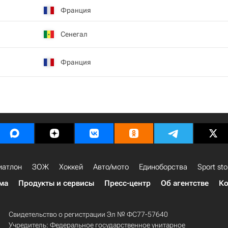
Франция
Сенегал
Франция
иатлон
ЗОЖ
Хоккей
Авто/мото
Единоборства
Sport sto
ма
Продукты и сервисы
Пресс-центр
Об агентстве
Ко
Свидетельство о регистрации Эл № ФС77-57640
Учредитель: Федеральное государственное унитарное