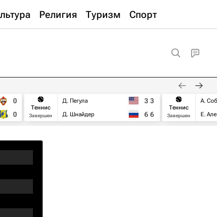
льтура
Религия
Туризм
Спорт
0
3
3
Д. Пегула
А. Со
Теннис
Теннис
0
6
6
Д. Шнайдер
Е. Ал
Завершен
Завершен