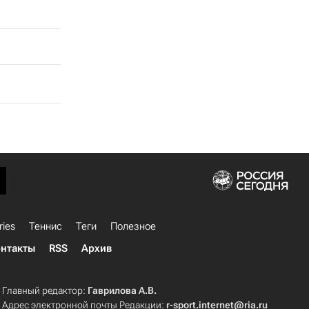
ries
Теннис
Теги
Полезное
нтакты
RSS
Архив
Главный редактор:
Гаврилова А.В.
Адрес электронной почты Редакции:
r-sport.internet@ria.ru