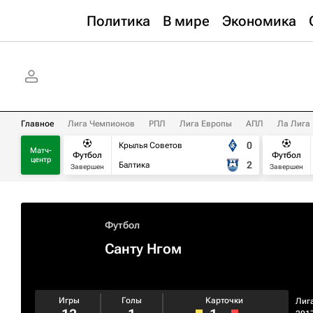
Политика
В мире
Экономика
Главное
Лига Чемпионов
РПЛ
Лига Европы
АПЛ
Ла Лига
0
Крылья Советов
Матч-
Футбол
Футбол
центр
2
Балтика
Завершен
Завершен
Футбол
Санту Нгом
Игры
Голы
Карточки
Лиг