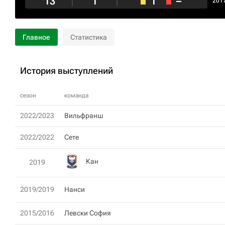
13
1
1
–
201
Главное
Статистика
История выступлений
сезон
команда
2022/2023
Вильфранш
2022/2022
Сете
Кан
2019
2019/2019
Нанси
2015/2016
Левски София