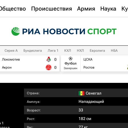
Общество
Происшествия
Армия
Наука
Ку
Серия А
Бундеслига
Лига 1
КХЛ
НХЛ
Евролига
НБА
0
Локомотив
ЦСКА
Футбол
0
Акрон
Ростов
Завершен
Сенегал
Страна:
Нападающий
Амплуа:
33
Возраст:
182 см
Рост:
а 1
77 кг
Вес: