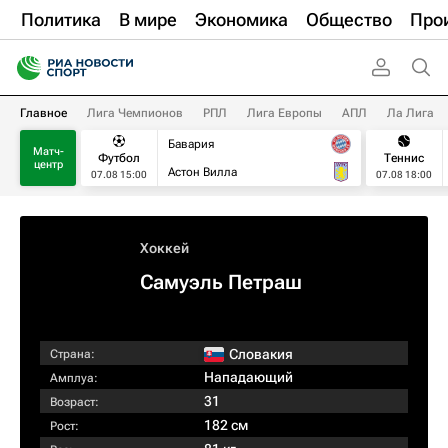
Политика
В мире
Экономика
Общество
Про
Главное
Лига Чемпионов
РПЛ
Лига Европы
АПЛ
Ла Лига
Бавария
Матч-
Футбол
Теннис
центр
Астон Вилла
07.08 15:00
07.08 18:00
Хоккей
Самуэль Петраш
Словакия
Страна:
Нападающий
Амплуа:
31
Возраст:
182 см
Рост: