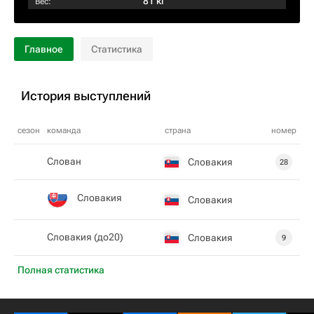
81 кг
Вес:
Главное
Статистика
История выступлений
сезон
команда
страна
номер
Слован
Словакия
28
Словакия
Словакия
Словакия (до20)
Словакия
9
Полная статистика