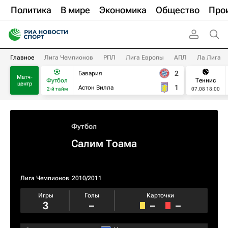
Политика
В мире
Экономика
Общество
Про
Главное
Лига Чемпионов
РПЛ
Лига Европы
АПЛ
Ла Лига
2
Бавария
Матч-
Футбол
Теннис
центр
1
Астон Вилла
2-й тайм
07.08 18:00
Футбол
Салим Тоама
Лига Чемпионов
2010/2011
Игры
Голы
Карточки
3
–
–
–