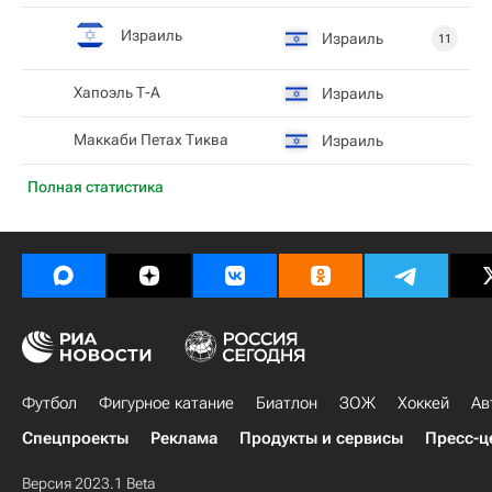
Израиль
Израиль
11
Хапоэль Т-А
Израиль
Маккаби Петах Тиква
Израиль
Полная статистика
Футбол
Фигурное катание
Биатлон
ЗОЖ
Хоккей
Ав
Спецпроекты
Реклама
Продукты и сервисы
Пресс-ц
Версия 2023.1 Beta