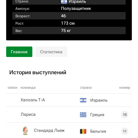
Израиль
Страна:
Полузащитник
Амплуа:
46
Возраст:
173 см
Рост:
75 кг
Вес:
Главное
Статистика
История выступлений
сезон
команда
страна
номер
Хапоэль Т-А
Израиль
Лариса
Греция
10
Стандард Льеж
Бельгия
11