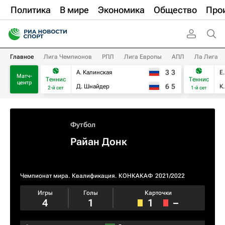
Политика
В мире
Экономика
Общество
Про
Главное
Лига Чемпионов
РПЛ
Лига Европы
АПЛ
Ла Лига
3
3
А. Калинская
Е
Матч-
Теннис
Теннис
центр
6
5
Д. Шнайдер
К
2-й сет
1-й сет
Футбол
Райан Донк
Чемпионат мира. Квалификация. КОНКАКАФ
2021/2022
Игры
Голы
Карточки
4
1
1
–