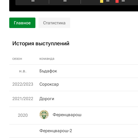
–
–
–
–
Главное
Статистика
История выступлений
сезон
команда
н.в.
Бъдафок
2022/2023
Сороксар
2021/2022
Дороги
Ференцварош
2020
Ференцварош-2