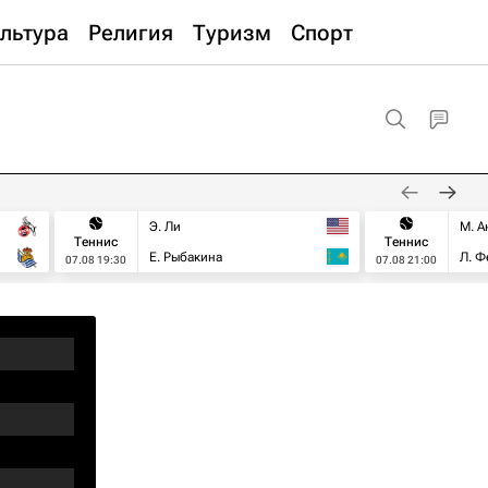
льтура
Религия
Туризм
Спорт
Э. Ли
М. А
Теннис
Теннис
Е. Рыбакина
Л. Ф
07.08 19:30
07.08 21:00