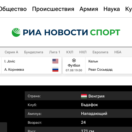
Общество
Происшествия
Армия
Наука
Ку
Серия А
Бундеслига
Лига 1
КХЛ
НХЛ
Евролига
НБА
I. Jovic
Кельн
Футбол
А. Корнеева
Реал Сосьедад
07.08 19:00
Венгрия
Страна:
Бъдафок
Клуб:
Нападающий
Амплуа:
24
Возраст:
171 см
Рост: