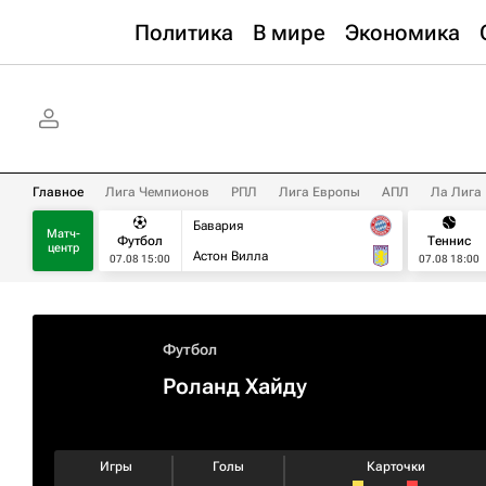
Политика
В мире
Экономика
Главное
Лига Чемпионов
РПЛ
Лига Европы
АПЛ
Ла Лига
Бавария
Матч-
Футбол
Теннис
центр
Астон Вилла
07.08 15:00
07.08 18:00
Футбол
Роланд Хайду
Игры
Голы
Карточки