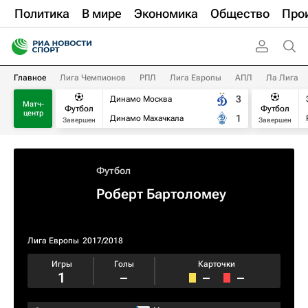
Политика
В мире
Экономика
Общество
Про
Главное
Лига Чемпионов
РПЛ
Лига Европы
АПЛ
Ла Лига
3
Динамо Москва
Матч-
Футбол
Футбол
центр
1
Динамо Махачкала
Завершен
Завершен
Футбол
Роберт Бартоломеу
Лига Европы
2017/2018
Игры
Голы
Карточки
1
–
–
–