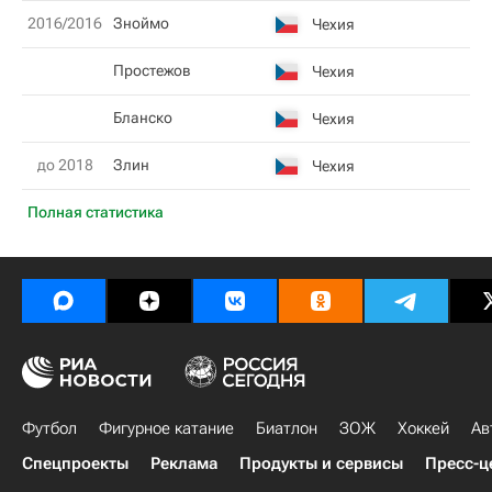
2016/2016
Зноймо
Чехия
Простежов
Чехия
Бланско
Чехия
до 2018
Злин
Чехия
Полная статистика
Футбол
Фигурное катание
Биатлон
ЗОЖ
Хоккей
Ав
Спецпроекты
Реклама
Продукты и сервисы
Пресс-ц