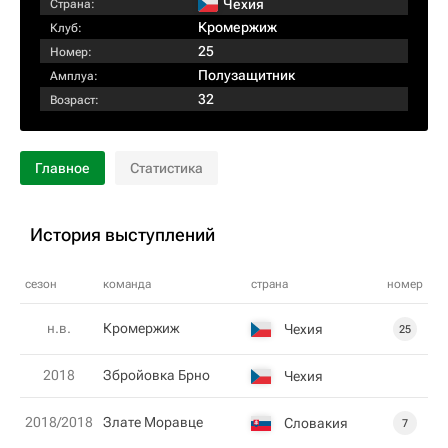
Чехия
Страна:
Кромержиж
Клуб:
25
Номер:
Полузащитник
Амплуа:
32
Возраст:
Главное
Статистика
История выступлений
сезон
команда
страна
номер
н.в.
Кромержиж
Чехия
25
2018
Збройовка Брно
Чехия
2018/2018
Злате Моравце
Словакия
7