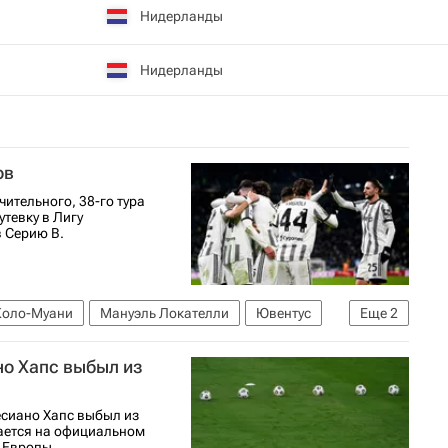
Нидерланды
Нидерланды
ов
ительного, 38-го тура
тевку в Лигу
в Серию В.
Коло-Муани
Мануэль Локателли
Ювентус
Еще
2
о Хапс выбыл из
есиано Хапс выбыл из
ается на официальном
 Европы.