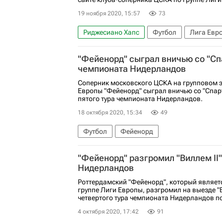
19 ноября 2020, 15:57
73
Риджесиано Хапс
Футбол
Лига Евр
Фейенорд
ПФК ЦСКА
"Фейенорд" сыграл вничью со "Сп
чемпионата Нидерландов
Соперник московского ЦСКА на групповом э
Европы "Фейенорд" сыграл вничью со "Спар
пятого тура чемпионата Нидерландов.
18 октября 2020, 15:34
49
Футбол
Фейенорд
"Фейенорд" разгромил "Виллем II
Нидерландов
Роттердамский "Фейенорд", который являе
группе Лиги Европы, разгромил на выезде "В
четвертого тура чемпионата Нидерландов по
4 октября 2020, 17:42
91