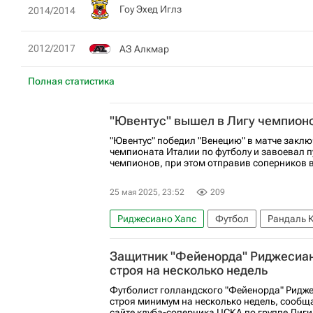
Гоу Эхед Иглз
2014/2014
2012/2017
АЗ Алкмар
Полная статистика
"Ювентус" вышел в Лигу чемпион
"Ювентус" победил "Венецию" в матче заключ
чемпионата Италии по футболу и завоевал пу
чемпионов, при этом отправив соперников 
25 мая 2025, 23:52
209
Риджесиано Хапс
Футбол
Рандаль 
Венеция
Аталанта
Защитник "Фейенорда" Риджесиан
строя на несколько недель
Футболист голландского "Фейенорда" Ридж
строя минимум на несколько недель, сообщ
сайте клуба-соперника ЦСКА по группе Лиги