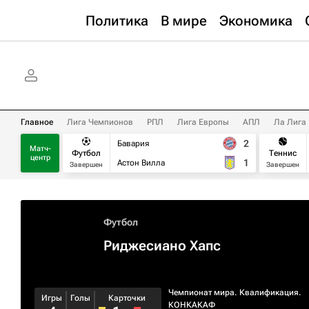
Политика
В мире
Экономика
Главное
Лига Чемпионов
РПЛ
Лига Европы
АПЛ
Ла Лига
2
Бавария
Матч-
Футбол
Теннис
центр
1
Астон Вилла
Завершен
Завершен
Футбол
Риджесиано Хапс
Чемпионат мира. Квалификация.
Игры
Голы
Карточки
КОНКАКАФ