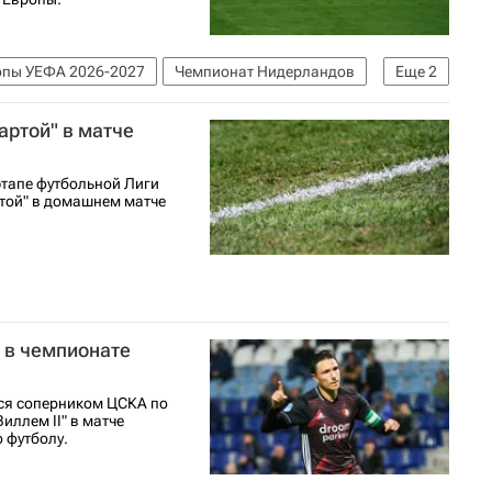
опы УЕФА 2026-2027
Чемпионат Нидерландов
Еще
2
артой" в матче
тапе футбольной Лиги
той" в домашнем матче
" в чемпионате
тся соперником ЦСКА по
иллем II" в матче
 футболу.