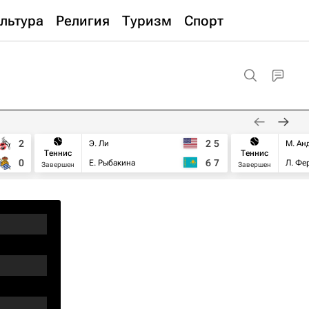
льтура
Религия
Туризм
Спорт
2
2
5
Э. Ли
М. Ан
Теннис
Теннис
0
6
7
Е. Рыбакина
Л. Фе
Завершен
Завершен