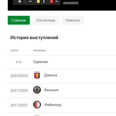
4
–
1
–
2024/2025
Главное
Статистика
Новости
История выступлений
сезон
команда
н.в.
Суринам
Дженоа
2023/2024
Венеция
2021/2026
Фейенорд
2017/2021