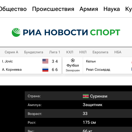
Общество
Происшествия
Армия
Наука
Ку
Серия А
Бундеслига
Лига 1
КХЛ
НХЛ
Евролига
НБА
3
4
I. Jovic
Кельн
Футбол
6
6
А. Корнеева
Реал Сосьедад
Завершен
Суринам
Страна:
Защитник
Амплуа:
33
Возраст:
175 см
Рост:
66 кг
Вес: