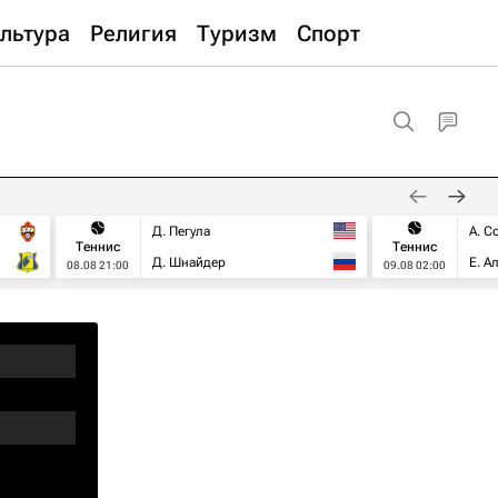
льтура
Религия
Туризм
Спорт
Д. Пегула
А. С
Теннис
Теннис
Д. Шнайдер
Е. А
08.08 21:00
09.08 02:00