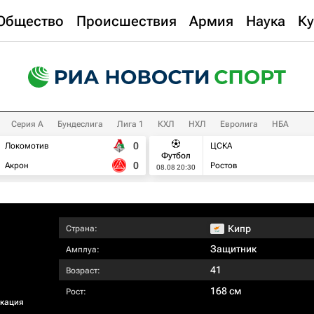
Общество
Происшествия
Армия
Наука
Ку
Серия А
Бундеслига
Лига 1
КХЛ
НХЛ
Евролига
НБА
0
Локомотив
ЦСКА
Футбол
0
Акрон
Ростов
08.08 20:30
Кипр
Страна:
Защитник
Амплуа:
41
Возраст:
168 см
Рост:
кация​