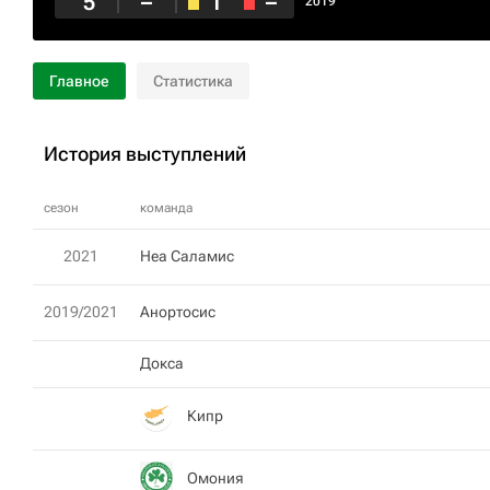
5
–
1
–
2019
Главное
Статистика
История выступлений
сезон
команда
2021
Неа Саламис
2019/2021
Анортосис
Докса
Кипр
Омония