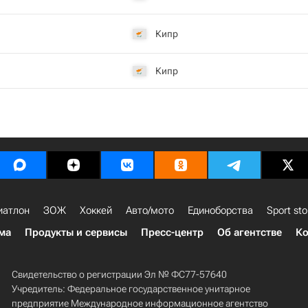
Кипр
Кипр
иатлон
ЗОЖ
Хоккей
Авто/мото
Единоборства
Sport sto
ма
Продукты и сервисы
Пресс-центр
Об агентстве
Ко
Свидетельство о регистрации Эл № ФС77-57640
Учредитель: Федеральное государственное унитарное
предприятие Международное информационное агентство