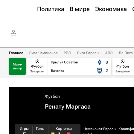
Политика
В мире
Экономика
Главное
Лига Чемпионов
РПЛ
Лига Европы
АПЛ
Ла Лига
0
Крылья Советов
Матч-
Футбол
Футбол
центр
2
Балтика
Завершен
Завершен
Футбол
Ренату Маргаса
Игры
Голы
Карточки
Чемпионат Европы. Квалифи