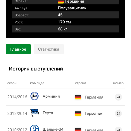
Германия
Страна:
Полузащитник
Амплуа:
45
Возраст:
179 см
Рост:
68 кг
Вес:
Главное
Статистика
История выступлений
сезон
команда
страна
номер
Арминия
2014/2016
Германия
24
Герта
Германия
2012/2014
24
Шальке-04
2010/2012
Германия
24