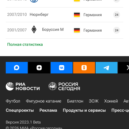
2007/2010
Нюрнберг
Германия
24
Боруссия М
2001/2007
Германия
24
Полная статистика
Футбол
Фигурное катание
Биатлон
ЗОЖ
Хоккей
Ав
Спецпроекты
Реклама
Продукты и сервисы
Пресс-ц
Версия 2023.1 Beta
© 2026 МИА «Россия сегодня»