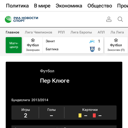
Политика
В мире
Экономика
Общество
Про
Главное
Лига Чемпионов
РПЛ
Лига Европы
АПЛ
Ла Лига
1
Зенит
Матч-
Футбол
Футбол
центр
0
Балтика
Завершен
Закончен (П)
Футбол
Пер Клюге
Бундеслига
2013/2014
Игры
Голы
Карточки
2
–
–
–