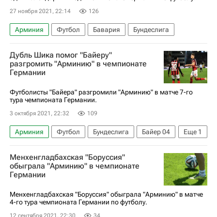
27 ноября 2021, 22:14
126
Арминия
Футбол
Бавария
Бундеслига
Дубль Шика помог "Байеру"
разгромить "Арминию" в чемпионате
Германии
Футболисты "Байера" разгромили "Арминию" в матче 7-го
тура чемпионата Германии.
3 октября 2021, 22:32
109
Арминия
Футбол
Бундеслига
Байер 04
Еще
1
Патрик Шик
Менхенгладбахская "Боруссия"
обыграла "Арминию" в чемпионате
Германии
Менхенгладбахская "Боруссия" обыграла "Арминию" в матче
4-го тура чемпионата Германии по футболу.
12 сентября 2021, 22:30
34