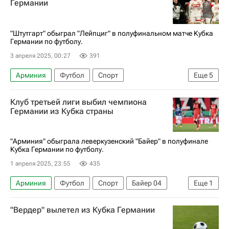
Германии
"Штутгарт" обыграл "Лейпциг" в полуфинальном матче Кубка
Германии по футболу.
3 апреля 2025, 00:27
391
Арминия
Футбол
Спорт
Еще
5
Беньямин Шешко
Ник Вольтемаде
Клуб третьей лиги выбил чемпиона
Штутгарт
РБ Лейпциг
Германии из Кубка страны
Кубок Германии по футболу
"Арминия" обыграла леверкузенский "Байер" в полуфинале
Кубка Германии по футболу.
1 апреля 2025, 23:55
435
Арминия
Футбол
Спорт
Байер 04
Еще
1
Кубок Германии по футболу
"Вердер" вылетел из Кубка Германии