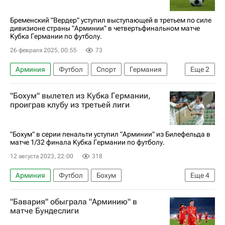
Бременский "Вердер" уступил выступающей в третьем по силе
дивизионе страны "Арминии" в четвертьфинальном матче
Кубка Германии по футболу.
26 февраля 2025, 00:55
73
Арминия
Футбол
Спорт
Германия
Еще
2
Оливер Бёрк
Вердер
"Бохум" вылетел из Кубка Германии,
проиграв клубу из третьей лиги
"Бохум" в серии пенальти уступил "Арминии" из Билефельда в
матче 1/32 финала Кубка Германии по футболу.
12 августа 2023, 22:00
318
Арминия
Футбол
Бохум
Еще
4
Кубок Германии по футболу
Симон Цоллер
"Бавария" обыграла "Арминию" в
Такума Асано
Бундеслига
матче Бундеслиги