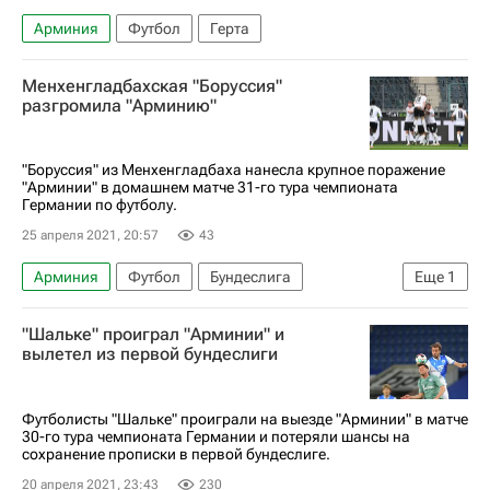
Арминия
Футбол
Герта
Менхенгладбахская "Боруссия"
разгромила "Арминию"
"Боруссия" из Менхенгладбаха нанесла крупное поражение
"Арминии" в домашнем матче 31-го тура чемпионата
Германии по футболу.
25 апреля 2021, 20:57
43
Арминия
Футбол
Бундеслига
Еще
1
"Боруссия" (Менхенгладбах)
"Шальке" проиграл "Арминии" и
вылетел из первой бундеслиги
Футболисты "Шальке" проиграли на выезде "Арминии" в матче
30-го тура чемпионата Германии и потеряли шансы на
сохранение прописки в первой бундеслиге.
20 апреля 2021, 23:43
230