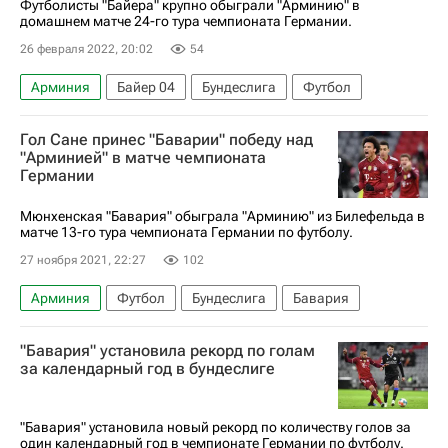
Футболисты "Байера" крупно обыграли "Арминию" в
домашнем матче 24-го тура чемпионата Германии.
26 февраля 2022, 20:02
54
Арминия
Байер 04
Бундеслига
Футбол
Гол Сане принес "Баварии" победу над
"Арминией" в матче чемпионата
Германии
Мюнхенская "Бавария" обыграла "Арминию" из Билефельда в
матче 13-го тура чемпионата Германии по футболу.
27 ноября 2021, 22:27
102
Арминия
Футбол
Бундеслига
Бавария
"Бавария" установила рекорд по голам
за календарный год в бундеслиге
"Бавария" установила новый рекорд по количеству голов за
один календарный год в чемпионате Германии по футболу.