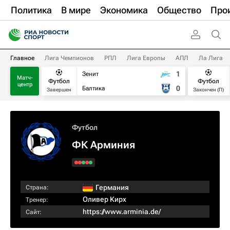
Политика
В мире
Экономика
Общество
Про
Главное
Лига Чемпионов
РПЛ
Лига Европы
АПЛ
Ла Лига
1
Зенит
Матч-
Футбол
Футбол
центр
0
Балтика
Завершен
Закончен (П)
Футбол
ФК Арминия
Германия
Страна:
Оливер Кирх
Тренер:
https://www.arminia.de/
Сайт: