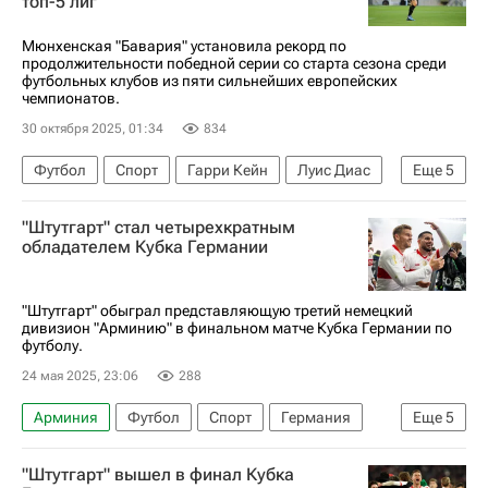
топ-5 лиг
Мюнхенская "Бавария" установила рекорд по
продолжительности победной серии со старта сезона среди
футбольных клубов из пяти сильнейших европейских
чемпионатов.
30 октября 2025, 01:34
834
Футбол
Спорт
Гарри Кейн
Луис Диас
Еще
5
Рагнар Ахе
Бавария
Кельн (футбол)
"Штутгарт" стал четырехкратным
Кубок Германии по футболу
Кубок Германии
обладателем Кубка Германии
"Штутгарт" обыграл представляющую третий немецкий
дивизион "Арминию" в финальном матче Кубка Германии по
футболу.
24 мая 2025, 23:06
288
Арминия
Футбол
Спорт
Германия
Еще
5
Берлин (город)
Энзо Мийо
"Штутгарт" вышел в финал Кубка
Ник Вольтемаде
Штутгарт
Бундеслига