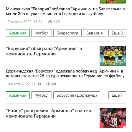
Мюнхенская "Бавария" победила "Арминию" из Билефельда в
матче 30-го тура чемпионата Германии по футболу.
17 апреля 2022, 18:51
178
Арминия
Футбол
Бундеслига
Бавария
Еще
3
Серж Гнабри
Джамал Мусиала
"Боруссия" обыграла "Арминию" в
Якоб Барретт Лаурсен
чемпионате Германии
Дортмундская "Боруссия" одержала победу над "Арминией" в
домашнем матче 26-го тура чемпионата Германии по футболу.
13 марта 2022, 21:30
40
Арминия
Футбол
Боруссия (Дортмунд)
Еще
1
Бундеслига
"Байер" разгромил "Арминию" в матче
чемпионата Германии