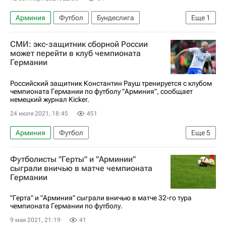
Арминия
Футбол
Бундеслига
Еще
1
"Боруссия" (Менхенгладбах)
СМИ: экс-защитник сборной России
может перейти в клуб чемпионата
Германии
Российский защитник Константин Рауш тренируется с клубом
чемпионата Германии по футболу "Арминия", сообщает
немецкий журнал Kicker.
24 июля 2021, 18:45
451
Арминия
Футбол
Еще
5
Сборная России по футболу
Бундеслига
Футболисты "Герты" и "Арминии"
Динамо Москва
Штутгарт
сыграли вничью в матче чемпионата
Германии
Константин Рауш
"Герта" и "Арминия" сыграли вничью в матче 32-го тура
чемпионата Германии по футболу.
9 мая 2021, 21:19
41