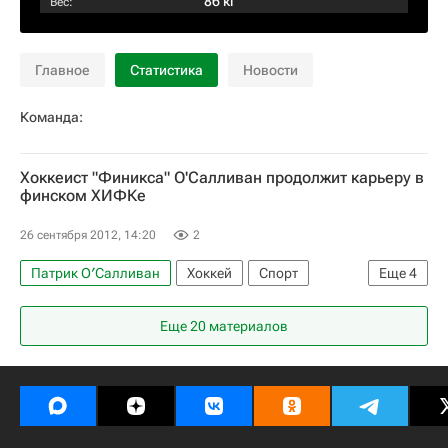
86 кг
Вес:
Главное
Статистика
Новости
Команда:
Хоккеист "Финикса" О'Салливан продолжит карьеру в
финском ХИФКе
26 сентября 2012, 14:20
2
Патрик О′Салливан
Хоккей
Спорт
Еще
4
трансфер
локаут НХЛ
ХИФК Хельсинки
Еще 20 материалов
Аризона Койотис