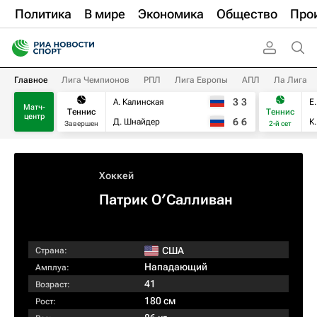
Политика
В мире
Экономика
Общество
Про
Главное
Лига Чемпионов
РПЛ
Лига Европы
АПЛ
Ла Лига
3
3
А. Калинская
Е
Матч-
Теннис
Теннис
центр
6
6
Д. Шнайдер
К
Завершен
2-й сет
Хоккей
Патрик О′Салливан
США
Страна:
Нападающий
Амплуа:
41
Возраст:
180 см
Рост: