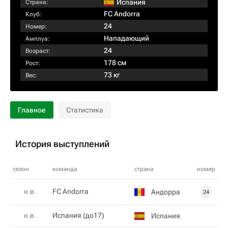
Испания
Страна:
FC Andorra
Клуб:
24
Номер:
Нападающий
Амплуа:
24
Возраст:
178 см
Рост:
73 кг
Вес:
Главное
Статистика
История выступлений
сезон
команда
страна
номер
н.в.
FC Andorra
Андорра
24
н.в.
Испания (до17)
Испания