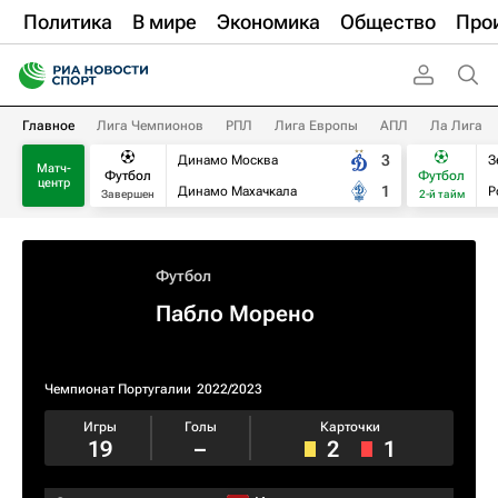
Политика
В мире
Экономика
Общество
Про
Главное
Лига Чемпионов
РПЛ
Лига Европы
АПЛ
Ла Лига
3
Динамо Москва
З
Матч-
Футбол
Футбол
центр
1
Динамо Махачкала
Р
Завершен
2-й тайм
Футбол
Пабло Морено
Чемпионат Португалии
2022/2023
Игры
Голы
Карточки
19
–
2
1