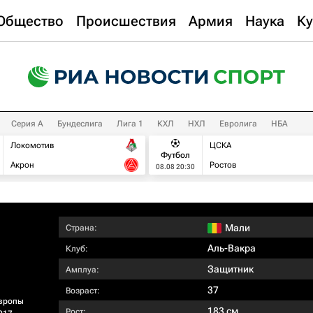
Общество
Происшествия
Армия
Наука
Ку
Серия А
Бундеслига
Лига 1
КХЛ
НХЛ
Евролига
НБА
Локомотив
ЦСКА
Футбол
Акрон
Ростов
08.08 20:30
Мали
Страна:
Аль-Вакра
Клуб:
Защитник
Амплуа:
37
Возраст:
вропы
183 см
Рост: