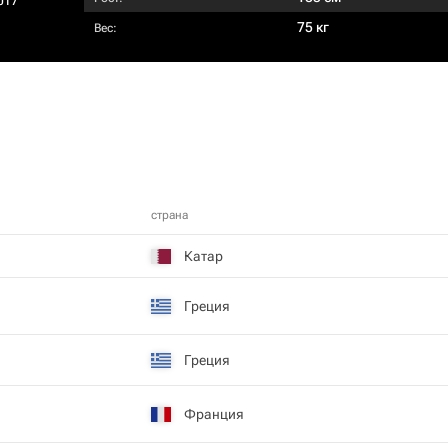
017
75 кг
Вес:
страна
Катар
Греция
Греция
Франция