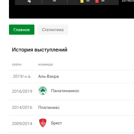
4
–
–
–
2016/2
Главное
Статистика
История выступлений
сезон
команда
2019/ н.в.
Аль-Вакра
Панатинаикос
2016/2019
2014/2016
Платаниас
Брест
2009/2014