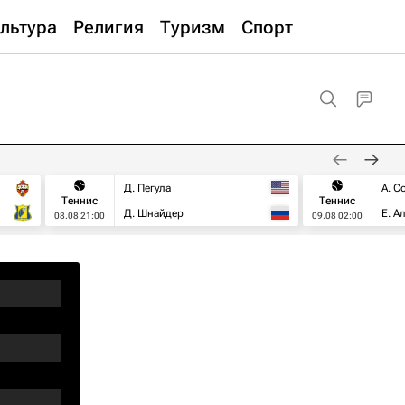
льтура
Религия
Туризм
Спорт
Д. Пегула
А. С
Теннис
Теннис
Д. Шнайдер
Е. А
08.08 21:00
09.08 02:00