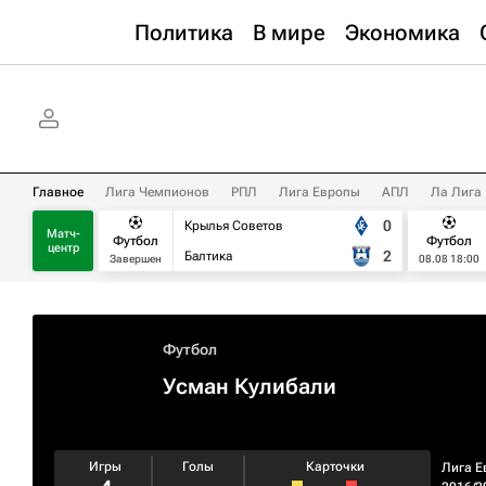
Политика
В мире
Экономика
Главное
Лига Чемпионов
РПЛ
Лига Европы
АПЛ
Ла Лига
0
Крылья Советов
Матч-
Футбол
Футбол
центр
2
Балтика
Завершен
08.08 18:00
Футбол
Усман Кулибали
Игры
Голы
Карточки
Лига Е