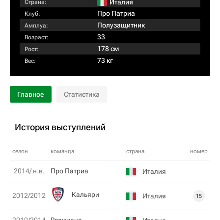
Италия
Страна:
Про Патриа
Клуб:
Полузащитник
Амплуа:
33
Возраст:
178 см
Рост:
73 кг
Вес:
Главное
Статистика
История выступлений
сезон
команда
страна
номер
2014/ н.в.
Про Патриа
Италия
Кальяри
2012/2012
Италия
15