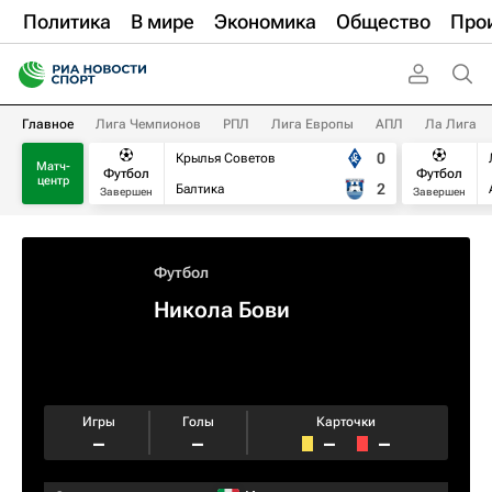
Политика
В мире
Экономика
Общество
Про
Главное
Лига Чемпионов
РПЛ
Лига Европы
АПЛ
Ла Лига
0
Крылья Советов
Матч-
Футбол
Футбол
центр
2
Балтика
Завершен
Завершен
Футбол
Никола Бови
Игры
Голы
Карточки
–
–
–
–