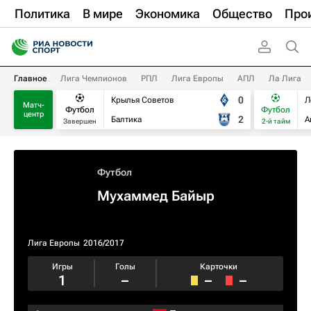
Политика
В мире
Экономика
Общество
Про
Главное
Лига Чемпионов
РПЛ
Лига Европы
АПЛ
Ла Лига
0
Крылья Советов
Л
Матч-
Футбол
Футбол
центр
2
Балтика
А
Завершен
2-й тайм
Футбол
Мухаммед Байыр
Лига Европы
2016/2017
Игры
Голы
Карточки
1
–
–
–