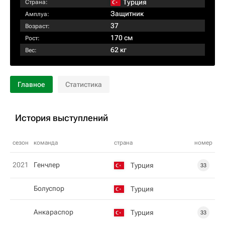
Турция
Страна:
Защитник
Амплуа:
37
Возраст:
170 см
Рост:
62 кг
Вес:
Главное
Статистика
История выступлений
сезон
команда
страна
номер
2021
Генчлер
Турция
33
Болуспор
Турция
Анкараспор
Турция
33