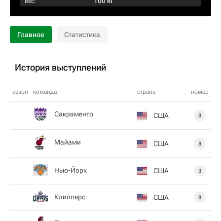
100 кг
Вес:
Главное
Статистика
История выступлений
сезон
команда
страна
номер
Сакраменто
США
8
Майами
США
8
Нью-Йорк
США
3
Клипперс
США
8