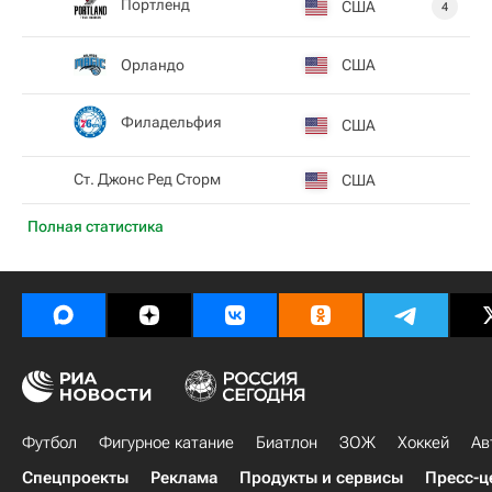
Портленд
США
4
Орландо
США
Филадельфия
США
Ст. Джонс Ред Сторм
США
Полная статистика
Футбол
Фигурное катание
Биатлон
ЗОЖ
Хоккей
Ав
Спецпроекты
Реклама
Продукты и сервисы
Пресс-ц