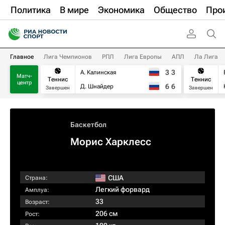
Политика
В мире
Экономика
Общество
Про
Главное
Лига Чемпионов
РПЛ
Лига Европы
АПЛ
Ла Лига
3
3
А. Калинская
Матч-
Теннис
Теннис
центр
6
6
Д. Шнайдер
Завершен
Завершен
Баскетбол
Морис Харклесс
США
Страна:
Легкий форвард
Амплуа:
33
Возраст:
206 см
Рост: