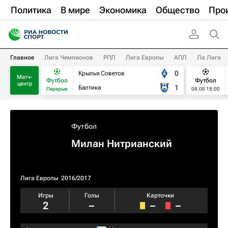
Политика
В мире
Экономика
Общество
Про
Главное
Лига Чемпионов
РПЛ
Лига Европы
АПЛ
Ла Лига
0
Крылья Советов
Матч-
Футбол
Футбол
центр
1
Балтика
Перерыв
08.08 18:00
Футбол
Милан Нитрианский
Лига Европы
2016/2017
Игры
Голы
Карточки
2
–
–
–