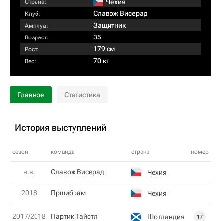
Чехия
Страна:
Славож Висерад
Клуб:
Защитник
Амплуа:
35
Возраст:
179 см
Рост:
70 кг
Вес:
Главное
Статистика
История выступлений
сезон
команда
страна
номер
н.в.
Славож Висерад
Чехия
2018
Пршибрам
Чехия
2017/2018
Партик Тайстл
Шотландия
17