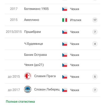
2017
Богемианс 1905
Чехия
2015
Авеллино
Италия
17
2015/2015
Пршибрам
Чехия
7
Ч.Будеевице
Чехия
4
Баник Острава
Чехия
Чехия (до21)
Чехия
Славия Прага
до 2015
Чехия
5
Слован Либерец
до 2017
Чехия
7
Полная статистика