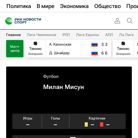
Политика
В мире
Экономика
Общество
Про
Главное
Лига Чемпионов
РПЛ
Лига Европы
АПЛ
Ла Лига
3
3
А. Калинская
Матч-
Теннис
Теннис
центр
6
6
Д. Шнайдер
Завершен
Завершен
Футбол
Милан Мисун
Игры
Голы
Карточки
–
–
–
–