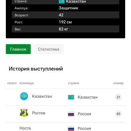
Казахстан
Страна:
Защитник
Амплуа:
42
Возраст:
192 см
Рост:
83 кг
Вес:
Главное
Статистика
История выступлений
сезон
команда
страна
номер
Казахстан
Казахстан
21
Ростов
Россия
83
Носта
Россия