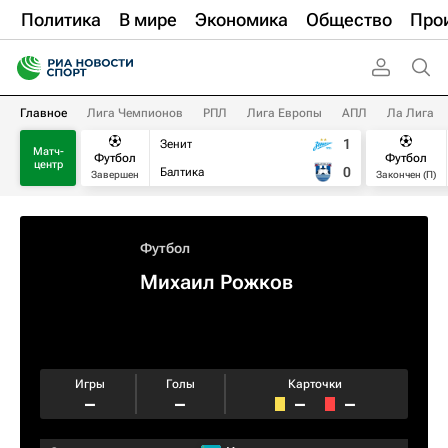
Политика
В мире
Экономика
Общество
Про
Главное
Лига Чемпионов
РПЛ
Лига Европы
АПЛ
Ла Лига
1
Зенит
Матч-
Футбол
Футбол
центр
0
Балтика
Завершен
Закончен (П)
Футбол
Михаил Рожков
Игры
Голы
Карточки
–
–
–
–