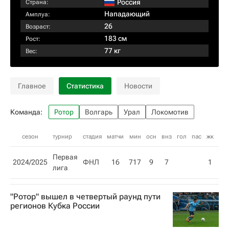
Россия
Страна:
Нападающий
Амплуа:
26
Возраст:
183 см
Рост:
77 кг
Вес:
Главное
Статистика
Новости
Команда:
Ротор
Волгарь
Урал
Локомотив
сезон
турнир
стадия
матчи
мин
осн
внз
гол
пас
жк
кк
Первая
2024/2025
ФНЛ
16
717
9
7
1
лига
"Ротор" вышел в четвертый раунд пути
регионов Кубка России