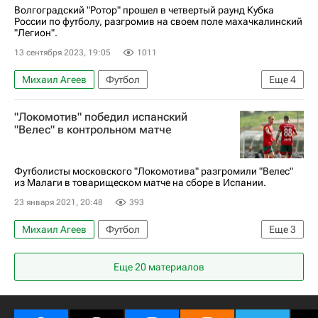
Волгоградский "Ротор" прошел в четвертый раунд Кубка
России по футболу, разгромив на своем поле махачкалинский
"Легион".
13 сентября 2023, 19:05
1011
Михаил Агеев
Футбол
Еще
4
Рамазан Гаджимурадов
Ротор
Салют
"Локомотив" победил испанский
Кубок России по футболу
"Велес" в контрольном матче
Футболисты московского "Локомотива" разгромили "Велес"
из Малаги в товарищеском матче на сборе в Испании.
23 января 2021, 20:48
393
Михаил Агеев
Футбол
Еще
3
Локомотив (Москва)
Рифат Жемалетдинов
Еще 20 материалов
Виталий Лисакович