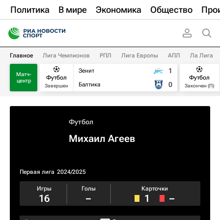
Политика
В мире
Экономика
Общество
Про
Главное
Лига Чемпионов
РПЛ
Лига Европы
АПЛ
Ла Лига
1
Зенит
Матч-
Футбол
Футбол
центр
0
Балтика
Завершен
Закончен (П)
Футбол
Михаил Агеев
Первая лига
2024/2025
Игры
Голы
Карточки
16
–
1
–