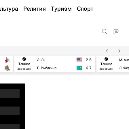
льтура
Религия
Туризм
Спорт
2
5
Э. Ли
М. Ан
Теннис
Теннис
6
7
Е. Рыбакина
Л. Фе
Завершен
Завершен