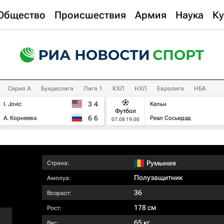
Общество
Происшествия
Армия
Наука
Ку
Серия А
Бундеслига
Лига 1
КХЛ
НХЛ
Евролига
НБА
3
4
I. Jovic
Кельн
Футбол
6
6
А. Корнеева
Реал Сосьедад
07.08 19:00
Румыния
Страна:
Полузащитник
Амплуа:
36
Возраст:
178 см
Рост:
65 кг
Вес: