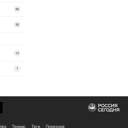
90
30
13
7
ries
Теннис
Теги
Полезное