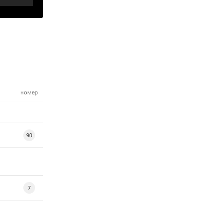
номер
90
7