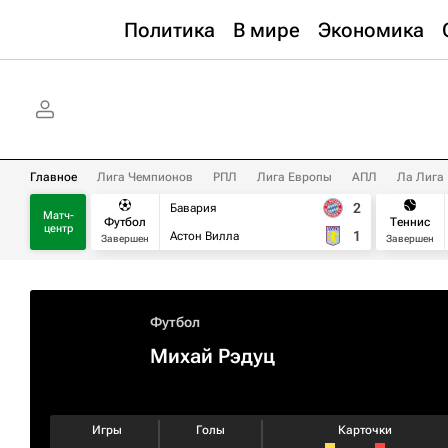
Политика
В мире
Экономика
Главное
Лига Чемпионов
РПЛ
Лига Европы
АПЛ
Ла Лига
2
Бавария
Матч-
Футбол
Теннис
центр
1
Астон Вилла
Завершен
Завершен
Футбол
Михай Рэдуц
Игры
Голы
Карточки