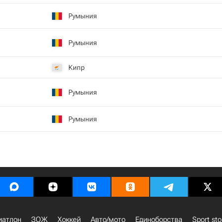
Румыния
Румыния
Кипр
Румыния
Румыния
иатлон
ЗОЖ
Хоккей
Авто/мото
Единоборства
Sport sto