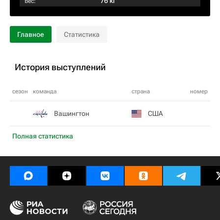
76 кг
Вес:
Главное
Статистика
История выступлений
сезон
команда
страна
номер
Вашингтон
США
Полная статистика