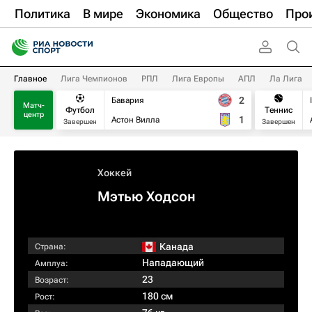
Политика
В мире
Экономика
Общество
Про
Главное
Лига Чемпионов
РПЛ
Лига Европы
АПЛ
Ла Лига
2
Бавария
Матч-
Футбол
Теннис
центр
1
Астон Вилла
Завершен
Завершен
Хоккей
Мэтью Ходсон
Канада
Страна:
Нападающий
Амплуа:
23
Возраст:
180 см
Рост: