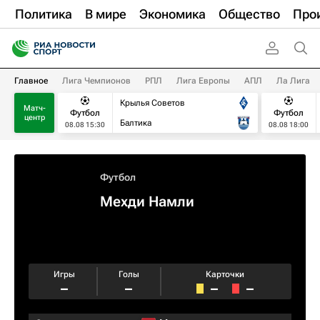
Политика
В мире
Экономика
Общество
Про
Главное
Лига Чемпионов
РПЛ
Лига Европы
АПЛ
Ла Лига
Крылья Советов
Матч-
Футбол
Футбол
центр
Балтика
08.08 15:30
08.08 18:00
Футбол
Мехди Намли
Игры
Голы
Карточки
–
–
–
–