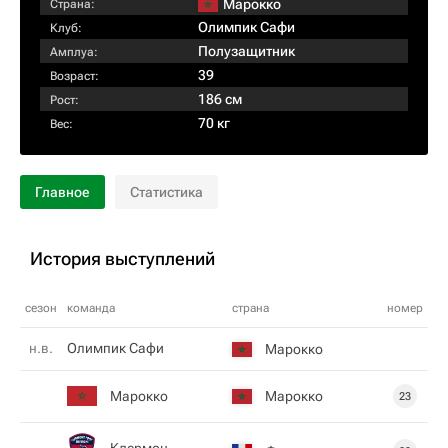
Марокко
Страна:
Олимпик Сафи
Клуб:
Полузащитник
Амплуа:
39
Возраст:
186 см
Рост:
70 кг
Вес:
Главное
Статистика
История выступлений
сезон
команда
страна
номер
н.в.
Олимпик Сафи
Марокко
Марокко
Марокко
23
Клермон