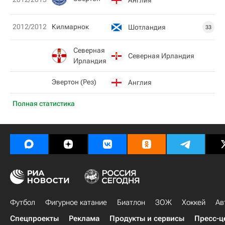
2012/2012
Килмарнок
Шотландия
33
Северная
Северная Ирландия
Ирландия
Эвертон (Рез)
Англия
Полная статистика
Футбол
Фигурное катание
Биатлон
ЗОЖ
Хоккей
Ав
Спецпроекты
Реклама
Продукты и сервисы
Пресс-ц