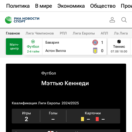
Политика
В мире
Экономика
Общество
Про
Главное
Лига Чемпионов
РПЛ
Лига Европы
АПЛ
Ла Лига
1
Бавария
Матч-
Футбол
Теннис
центр
0
Астон Вилла
2-й тайм
07.08 18:00
Футбол
Мэттью Кеннеди
Квалификация Лиги Европы
2024/2025
Игры
Голы
Карточки
2
–
–
–