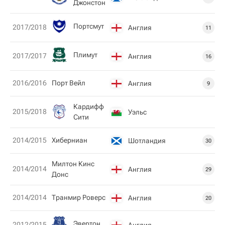
Джонстон
Пoртсмут
2017/2018
Англия
11
Плимут
2017/2017
Англия
16
2016/2016
Порт Вейл
Англия
9
Кардифф
2015/2018
Уэльс
Сити
2014/2015
Хиберниан
Шотландия
30
Милтон Кинс
2014/2014
Англия
29
Донс
2014/2014
Транмир Роверс
Англия
20
Эвертон
2012/2015
Англия