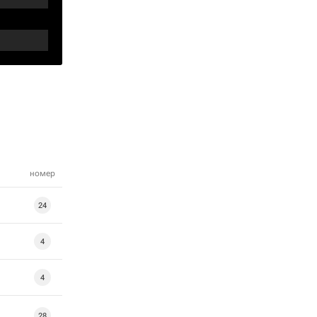
номер
24
4
4
28