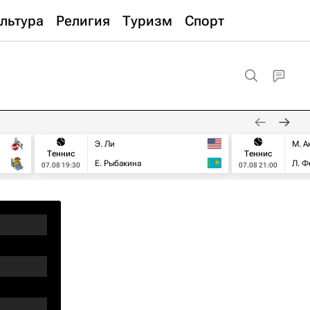
льтура
Религия
Туризм
Спорт
Э. Ли
М. А
Теннис
Теннис
Е. Рыбакина
Л. Ф
07.08 19:30
07.08 21:00