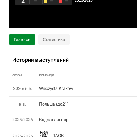
2
–
–
–
2025/2026
Главное
Статистика
История выступлений
сезон
команда
2026/ н.в.
Wieczysta Krakow
н.в.
Польша (до21)
2025/2026
Коджаелиспор
ПАОК
2025/2025