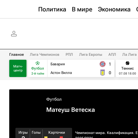
Политика
В мире
Экономика
Главное
Лига Чемпионов
РПЛ
Лига Европы
АПЛ
Ла Лига
1
Бавария
Матч-
Футбол
Теннис
центр
0
Астон Вилла
2-й тайм
07.08 18:00
Футбол
Матеуш Ветеска
Игры
Голы
Карточки
Чемпионат мира. Квалификация. 