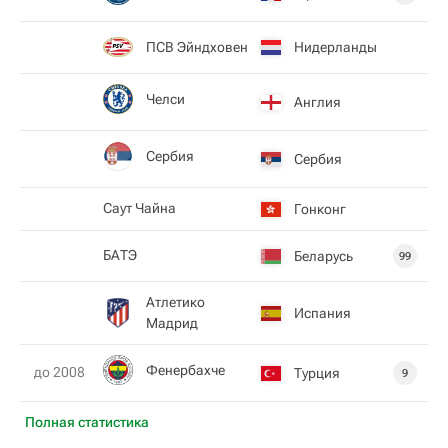
ПСВ Эйндховен
Нидерланды
Челси
Англия
Сербия
Сербия
Саут Чайна
Гонконг
БАТЭ
Беларусь
99
Атлетико
Испания
Мадрид
Фенербахче
до 2008
Турция
9
Полная статистика