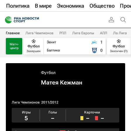
Политика
В мире
Экономика
Общество
Про
Главное
Лига Чемпионов
РПЛ
Лига Европы
АПЛ
Ла Лига
1
Зенит
Матч-
Футбол
Футбол
центр
0
Балтика
Завершен
Закончен (П)
Футбол
Матея Кежман
Лига Чемпионов
2011/2012
Игры
Голы
Карточки
5
–
–
–