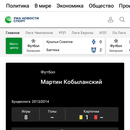
Политика
В мире
Экономика
Общество
Про
Главное
Лига Чемпионов
РПЛ
Лига Европы
АПЛ
Ла Лига
0
Крылья Советов
Матч-
Футбол
Футбол
центр
2
Балтика
Завершен
Завершен
Футбол
Мартин Кобыланский
Бундеслига
2013/2014
Игры
Голы
Карточки
8
–
1
–