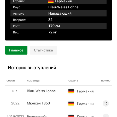
Германия
Страна:
Blau-Weiss Lohne
Клуб:
Нападающий
Амплуа:
32
Возраст:
179 см
Рост:
72 кг
Вес:
Главное
Статистика
История выступлений
сезон
команда
страна
номер
н.в.
Blau-Weiss Lohne
Германия
2022
Мюнхен 1860
Германия
10
2019/2022
Брауншвейг
Германия
10